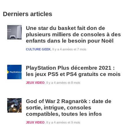
Barre
Derniers articles
latérale
1
Une star du basket fait don de
plusieurs milliers de consoles à des
enfants dans le besoin pour Noël
CULTURE GEEK
Il y a 4 années et 7 mois
PlayStation Plus décembre 2021 :
les jeux PS5 et PS4 gratuits ce mois
JEUX VIDEO
Il y a 4 années et 8 mois
God of War 2 Ragnarök : date de
sortie, intrigue, consoles
compatibles, toutes les infos
JEUX VIDEO
Il y a 4 années et 9 mois