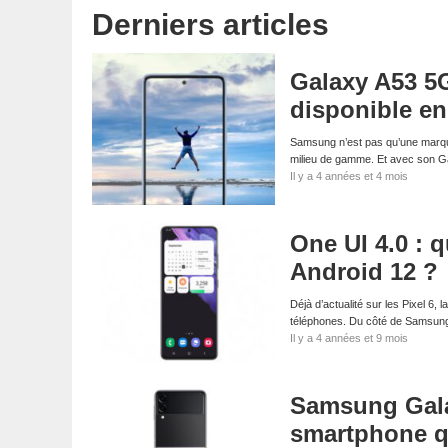
Derniers articles
Galaxy A53 5G
disponible e
Samsung n’est pas qu’une marque
milieu de gamme. Et avec son 
Il y a 4 années et 4 mois
One UI 4.0 :
Android 12 ?
Déjà d’actualité sur les Pixel 6, 
téléphones. Du côté de Samsung
Il y a 4 années et 9 mois
Samsung Galax
smartphone qu