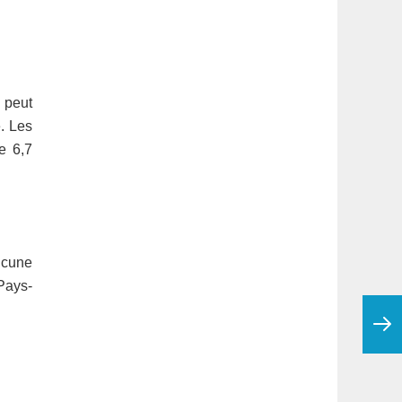
i peut
. Les
e 6,7
ucune
Pays-