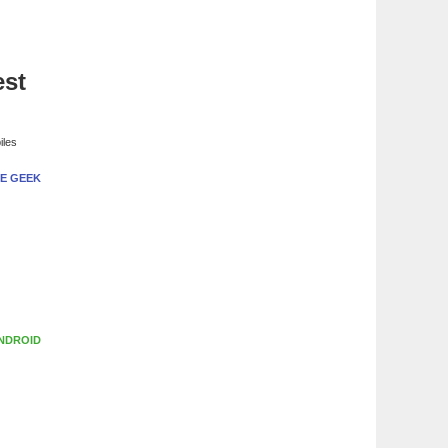
est
iles
E GEEK
NDROID