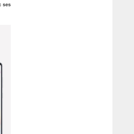
latérale
c ses
1