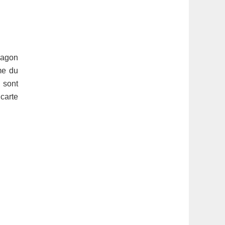
ragon
me du
 sont
carte