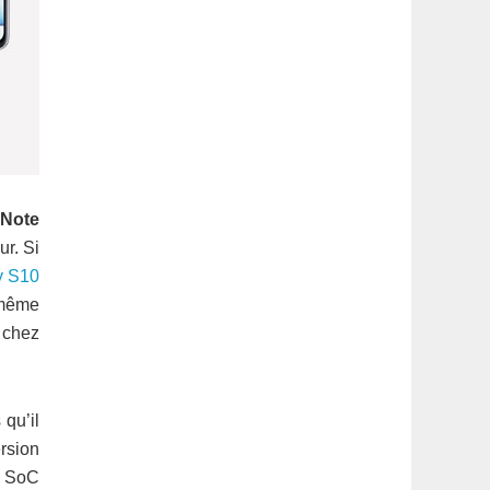
t
Note
r. Si
y S10
 même
 chez
qu’il
rsion
n SoC