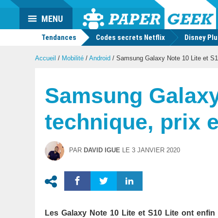
Actu
MENU
geek
Tendances
Codes secrets Netflix
Disney Pl
Accueil
/
Mobilité
/
Android
/
Samsung Galaxy Note 10 Lite et S10 L
Samsung Galaxy N
technique, prix e
PAR
DAVID IGUE
LE
3 JANVIER 2020
Les Galaxy Note 10 Lite et S10 Lite ont enfi