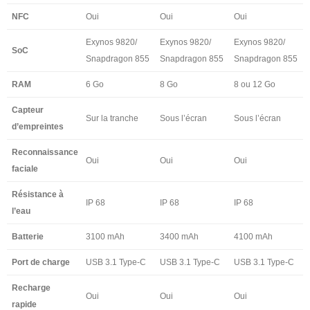
NFC
Oui
Oui
Oui
Exynos 9820/
Exynos 9820/
Exynos 9820/
SoC
Snapdragon 855
Snapdragon 855
Snapdragon 855
RAM
6 Go
8 Go
8 ou 12 Go
Capteur
Sur la tranche
Sous l’écran
Sous l’écran
d’empreintes
Reconnaissance
Oui
Oui
Oui
faciale
Résistance à
IP 68
IP 68
IP 68
l’eau
Batterie
3100 mAh
3400 mAh
4100 mAh
Port de charge
USB 3.1 Type-C
USB 3.1 Type-C
USB 3.1 Type-C
Recharge
Oui
Oui
Oui
rapide