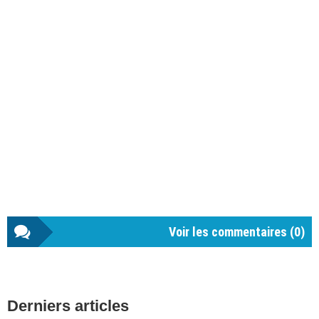
Voir les commentaires (
0
)
Barre
Derniers articles
latérale