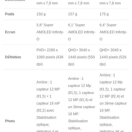
mm x 7,9 mm
mm x 7,8 mm
mm x 7,8 mm
Poids
150 g
157 g
175 g
5,8″ Super
6,1″ Super
6,4″ Super
Ecran
AMOLED Infinity-
AMOLED Infinity-
AMOLED Infinity-
O
O
O
FHD+ 2280 x
QHD+ 3040 x
QHD+ 3040 x
Définition
1080 pixels (438
1440 pixels (550
1440 pixels (526
dpi)
dpi)
dpi)
Arrière : 1
Arrière : 1
Arrière : 1
capteur 12 Mp
capteur 12 Mp
capteur 12 MP
(f/1,5), 1 capteur
(f/1,5), 1 capteur
(f/1,5) + 1
12 MP (f/2,4) et
12 MP (f/2,4) et
capteur 16 mP
un 3ème capteur
un 3ème capteur
(f/2,2) avec
16 MP.
16 MP.
Stabilisation
Stabilisation
Photo
Stabilisation
optique,
optique,
optique,
définition 4 et
définition 4K et