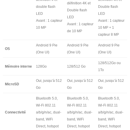
définition 4K et
double flash
Double flash
Double flash
LED
LED
LED
Avant : 1 capteur
Avant : 1 capteur
Avant : 1 capteur
10 MP
10 MP + 1
de 10 MP
capteur 8 MP
Android 9 Pie
Android 9 Pie
Android 9 Pie
OS
(One UI)
(One UI)
(One UI)
128/512Go ou
Mémoire interne
128Go
128/512 Go
1To
Oui, jusqu’à 512
Oui, jusqu’à 512
Oui, jusqu’à 512
MicroSD
Go
Go
Go
Bluetooth 5.0,
Bluetooth 5.0,
Bluetooth 5.0,
Wi-Fi 802.11
Wi-Fi 802.11
Wi-Fi 802.11
Connectivité
a/b/g/n/ac, dual-
a/b/g/n/ac, dual-
a/b/g/n/ac, dual-
band, WiFi
band, WiFi
band, WiFi
Direct, hotspot
Direct, hotspot
Direct, hotspot