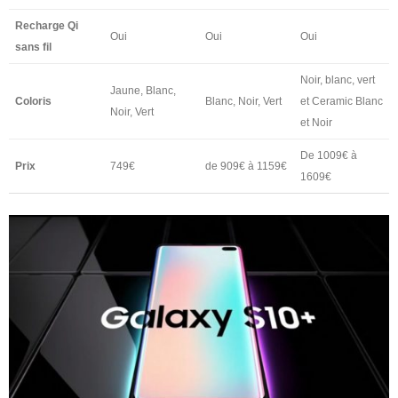
Recharge Qi
Oui
Oui
Oui
sans fil
Noir, blanc, vert
Jaune, Blanc,
Coloris
Blanc, Noir, Vert
et Ceramic Blanc
Noir, Vert
et Noir
De 1009€ à
Prix
749€
de 909€ à 1159€
1609€