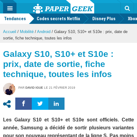
geek
Push
Dark
Facebook
Twitter
Youtube
Notification
MENU
Mode
Actu
geek
Tendances
Codes secrets Netflix
Disney Plus
Rec
Xbox
Accueil
/
Mobilité
/
Android
/
Galaxy S10, S10+ et S10e : prix, date de
sortie, fiche technique, toutes les infos
Galaxy S10, S10+ et S10e :
prix, date de sortie, fiche
technique, toutes les infos
PAR
DAVID IGUE
LE
21 FÉVRIER 2019
Les Galaxy S10 et S10+ et S10e sont officiels. Cette
année, Samsung a décidé de sortir plusieurs variantes
pour son nouveau représentant de la ligne S. Pas moins