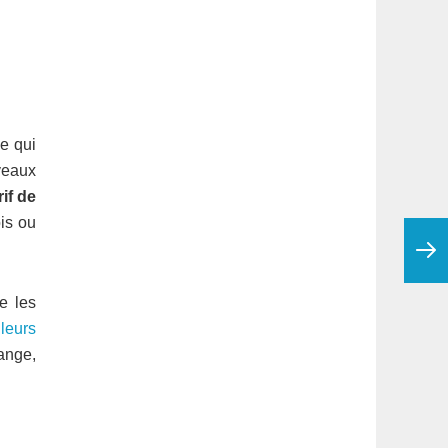
ée qui
uveaux
rif de
ois ou
e les
leurs
range,