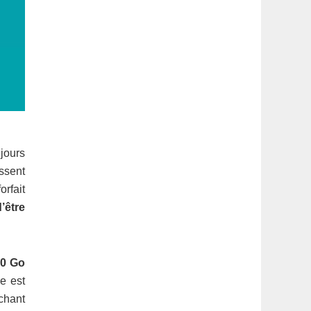
 jours
ssent
orfait
’être
40 Go
e est
 chant