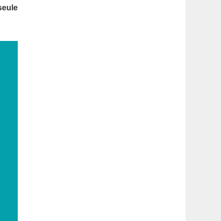
latérale
seule
1