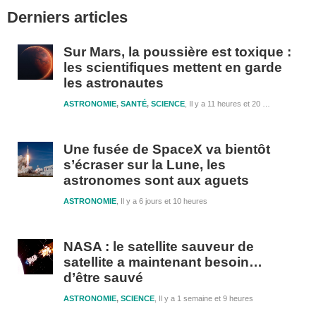
Barre
Derniers articles
latérale
1
Sur Mars, la poussière est toxique :
les scientifiques mettent en garde
les astronautes
ASTRONOMIE
,
SANTÉ
,
SCIENCE
Il y a 11 heures et 20 minutes
Une fusée de SpaceX va bientôt
s’écraser sur la Lune, les
astronomes sont aux aguets
ASTRONOMIE
Il y a 6 jours et 10 heures
NASA : le satellite sauveur de
satellite a maintenant besoin…
d’être sauvé
ASTRONOMIE
,
SCIENCE
Il y a 1 semaine et 9 heures