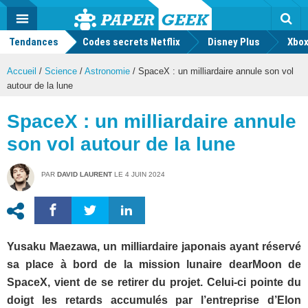
geek
Push
Dark
Facebook
Twitter
Youtube
Notification
MENU
Mode
Actu
geek
Tendances
Codes secrets Netflix
Disney Plus
Rec
Xbox
Accueil
/
Science
/
Astronomie
/
SpaceX : un milliardaire annule son vol
autour de la lune
SpaceX : un milliardaire annule
son vol autour de la lune
PAR
DAVID LAURENT
LE
4 JUIN 2024
Yusaku Maezawa, un milliardaire japonais ayant réservé
sa place à bord de la mission lunaire dearMoon de
SpaceX, vient de se retirer du projet. Celui-ci pointe du
doigt les retards accumulés par l’entreprise d’Elon