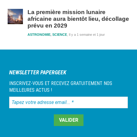
La première mission lunaire
africaine aura bientôt lieu, décollage
prévu en 2029
ASTRONOMIE
,
SCIENCE
Il y a 1 semaine et 1 jour
NEWSLETTER PAPERGEEK
INSCRIVEZ-VOUS ET RECEVEZ GRATUITEMENT NOS
MEILLEURES ACTUS !
Tapez
votre
adresse
email...
*