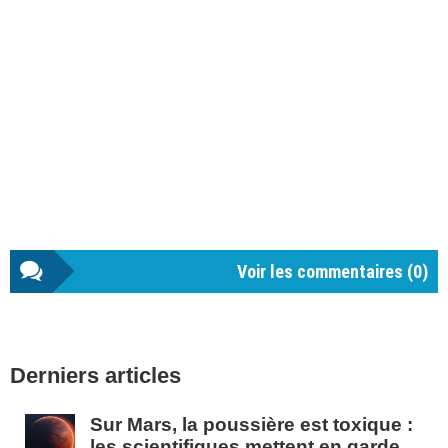
Voir les commentaires (
0
)
Barre
Derniers articles
latérale
1
Sur Mars, la poussière est toxique :
les scientifiques mettent en garde