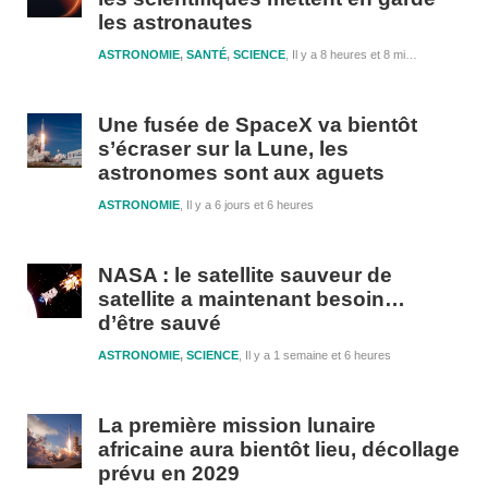
les astronautes
ASTRONOMIE
,
SANTÉ
,
SCIENCE
Il y a 8 heures et 8 minutes
Une fusée de SpaceX va bientôt
s’écraser sur la Lune, les
astronomes sont aux aguets
ASTRONOMIE
Il y a 6 jours et 6 heures
NASA : le satellite sauveur de
satellite a maintenant besoin…
d’être sauvé
ASTRONOMIE
,
SCIENCE
Il y a 1 semaine et 6 heures
La première mission lunaire
africaine aura bientôt lieu, décollage
prévu en 2029