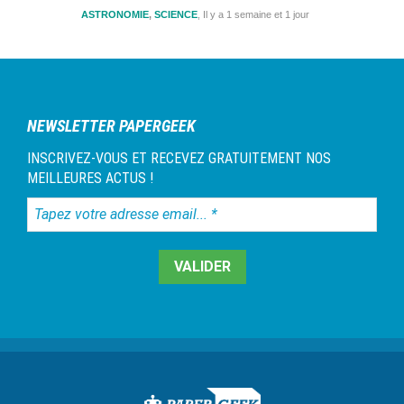
ASTRONOMIE
,
SCIENCE
Il y a 1 semaine et 1 jour
NEWSLETTER PAPERGEEK
INSCRIVEZ-VOUS ET RECEVEZ GRATUITEMENT NOS
MEILLEURES ACTUS !
Tapez
votre
adresse
email...
*