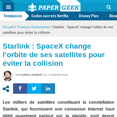
geek
Push
Dark
Facebook
Twitter
Youtube
Notification
MENU
Mode
Actu
geek
Tendances
Codes secrets Netflix
Disney Plus
Rec
Xbox
Accueil
/
Science
/
Astronomie
/
Starlink : SpaceX change l’orbite de ses
satellites pour éviter la collision
Starlink : SpaceX change
l’orbite de ses satellites pour
éviter la collision
PAR
DAVID LAURENT
LE
2 JANVIER 2026
Les milliers de satellites constituant la constellation
Starlink, qui fournissent une connexion Internet haut
débit quasiment partout sur la planète, vont devoir