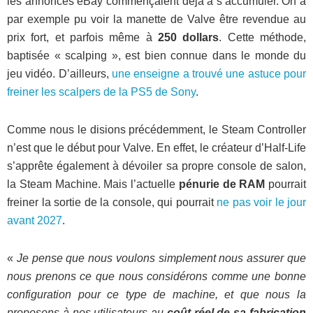
les annonces eBay commençaient déjà à s’accumuler. On a
par exemple pu voir la manette de Valve être revendue au
prix fort, et parfois même à
250 dollars
. Cette méthode,
baptisée « scalping », est bien connue dans le monde du
jeu vidéo. D’ailleurs,
une enseigne a trouvé une astuce pour
freiner les scalpers de la PS5 de Sony
.
Comme nous le disions précédemment, le Steam Controller
n’est que le début pour Valve. En effet, le créateur d’Half-Life
s’apprête également à dévoiler sa propre console de salon,
la Steam Machine. Mais l’actuelle
pénurie de RAM
pourrait
freiner la sortie de la console, qui pourrait
ne pas voir le jour
avant 2027
.
«
Je pense que nous voulons simplement nous assurer que
nous prenons ce que nous considérons comme une bonne
configuration pour ce type de machine, et que nous la
proposons à nos utilisateurs au
coût réel de sa fabrication