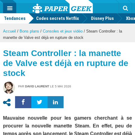
geek
Push
Dark
Facebook
Twitter
Youtube
Notification
MENU
Mode
Actu
geek
Tendances
Codes secrets Netflix
Disney Plus
Rec
Xbox
Accueil
/
Bons plans
/
Consoles et jeux vidéo
/
Steam Controller : la
manette de Valve est déjà en rupture de stock
Steam Controller : la manette
de Valve est déjà en rupture de
stock
PAR
DAVID LAURENT
LE
5 MAI 2026
Mauvaise nouvelle pour les gamers cherchant à se
procurer la nouvelle manette Steam. En effet, peu de
temps après son lancement, le Steam Controller est déjà