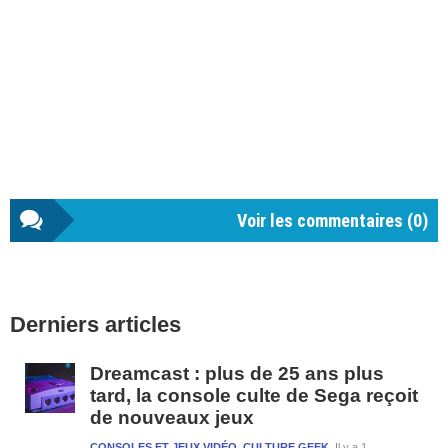
Voir les commentaires (
0
)
Barre
Derniers articles
latérale
1
Dreamcast : plus de 25 ans plus
tard, la console culte de Sega reçoit
de nouveaux jeux
CONSOLES ET JEUX VIDÉO
,
CULTURE GEEK
Il y a 1 semaine et 1 jour