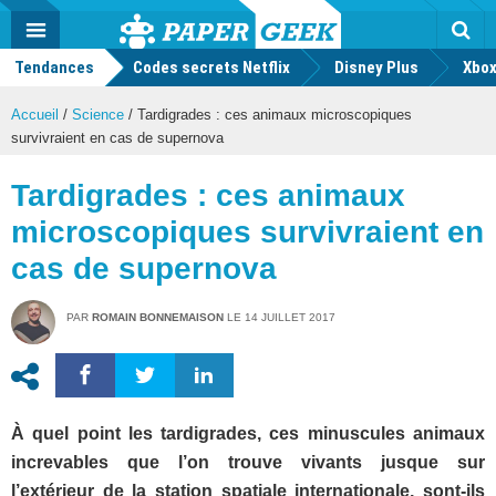
geek
Push
Dark
Facebook
Twitter
Youtube
Notification
MENU
Mode
Actu
geek
Tendances
Codes secrets Netflix
Disney Plus
Rec
Xbox
Accueil
/
Science
/
Tardigrades : ces animaux microscopiques
survivraient en cas de supernova
Tardigrades : ces animaux
microscopiques survivraient en
cas de supernova
PAR
ROMAIN BONNEMAISON
LE
14 JUILLET 2017
À quel point les tardigrades, ces minuscules animaux
increvables que l’on trouve vivants jusque sur
l’extérieur de la station spatiale internationale, sont-ils