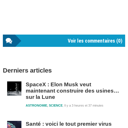
Voir les commentaires (
0
)
Barre
Derniers articles
latérale
1
SpaceX : Elon Musk veut
maintenant construire des usines…
sur la Lune
ASTRONOMIE
,
SCIENCE
Il y a 3 heures et 37 minutes
Santé : voici le tout premier virus