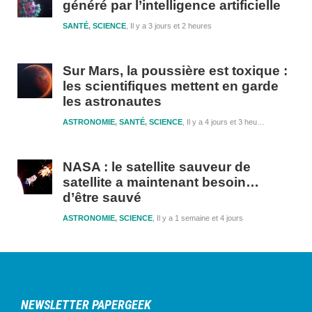
généré par l’intelligence artificielle
SANTÉ
,
SCIENCE
Il y a 3 jours et 2 heures
Sur Mars, la poussière est toxique :
les scientifiques mettent en garde
les astronautes
ASTRONOMIE
,
SANTÉ
,
SCIENCE
Il y a 4 jours et 3 heures
NASA : le satellite sauveur de
satellite a maintenant besoin…
d’être sauvé
ASTRONOMIE
,
SCIENCE
Il y a 1 semaine et 4 jours
NEWSLETTER PAPERGEEK