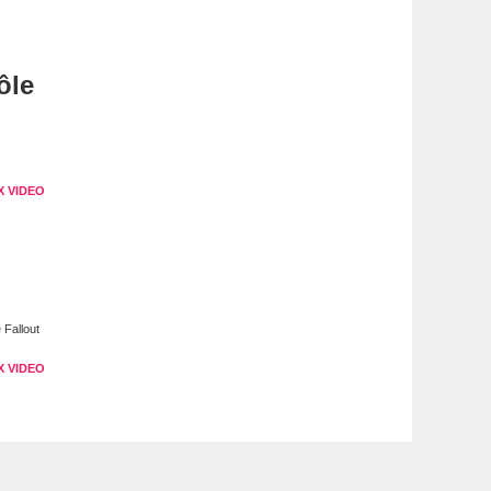
ôle
X VIDEO
 Fallout
X VIDEO