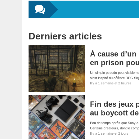
Derniers articles
À cause d’un
en prison pou
Un simple pseudo peut visibleme
s’est inspiré du célèbre RPG S
Il y a 1 semaine et 2 heures
Fin des jeux 
au boycott d
Peu de temps après que Sony a a
Certains créateurs, dont le com
Il y a 1 semaine et 2 jours