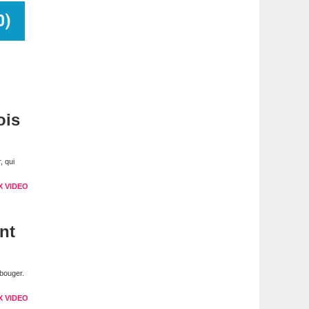
0
)
ois
, qui
X VIDEO
nt
bouger.
X VIDEO