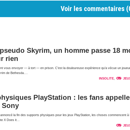
Voir les commentaires (
 pseudo Skyrim, un homme passe 18 m
r rien
nt vous envoyer — à tort — en prison. C’est la douloureuse expérience qu’a vécue un joueur
kyrim de Bethesda.…
INSOLITE
,
JEU
physiques PlayStation : les fans appelle
e Sony
nnoncé la fin des supports physiques pour les jeux PlayStation, les choses commencent à 
pte X Does it…
JEU