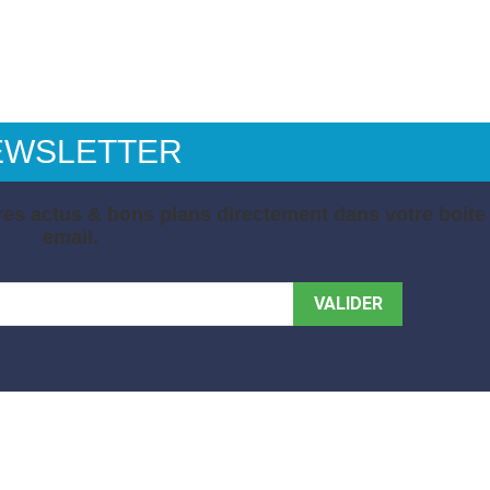
EWSLETTER
es actus & bons plans directement dans votre boite
email.