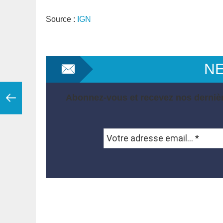
Source :
IGN
N
Abonnez-vous et recevez nos dernièr
Votre
adresse
email...
*