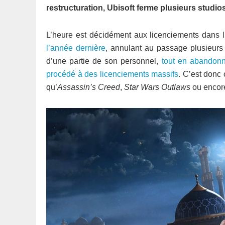
restructuration, Ubisoft ferme plusieurs studios
L’heure est décidément aux licenciements dans l
l’année dernière
, annulant au passage plusieurs
d’une partie de son personnel,
tout en abandonna
procédé à des licenciements massifs
. C’est donc 
qu’
Assassin’s Creed
,
Star Wars Outlaws
ou enco