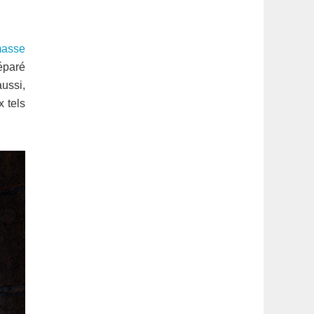
latérale
1
masse
éparé
aussi,
x tels