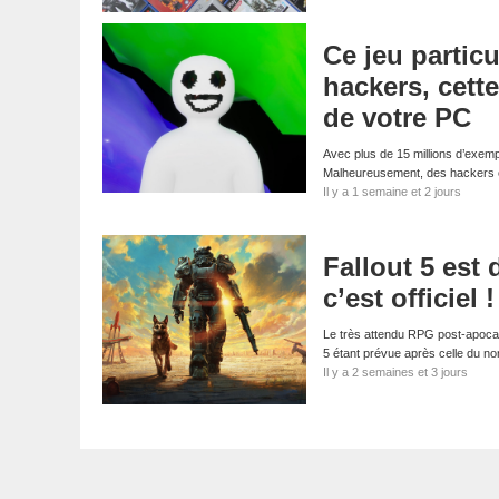
Ce jeu particu
hackers, cett
de votre PC
Avec plus de 15 millions d’exemp
Malheureusement, des hackers on
Il y a 1 semaine et 2 jours
Fallout 5 est
c’est officiel !
Le très attendu RPG post-apocalyp
5 étant prévue après celle du 
Il y a 2 semaines et 3 jours