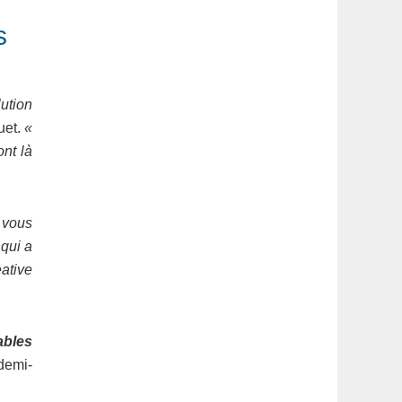
s
ution
uet.
«
nt là
 vous
 qui a
ative
ables
 demi-