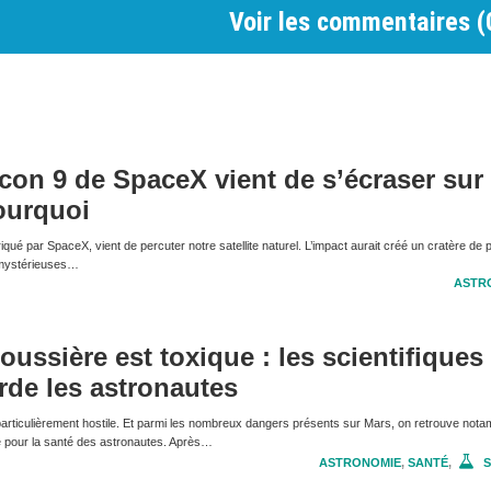
Voir les commentaires (
con 9 de SpaceX vient de s’écraser sur 
ourquoi
qué par SpaceX, vient de percuter notre satellite naturel. L’impact aurait créé un cratère de 
e mystérieuses…
ASTR
oussière est toxique : les scientifiques
rde les astronautes
articulièrement hostile. Et parmi les nombreux dangers présents sur Mars, on retrouve nota
e pour la santé des astronautes. Après…
ASTRONOMIE
,
SANTÉ
,
S