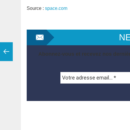
Source :
space.com
N
Abonnez-vous et recevez nos dernièr
Votre
adresse
email...
*