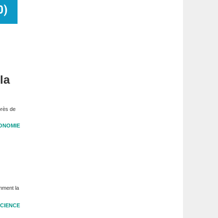
0
)
la
près de
ONOMIE
mment la
CIENCE