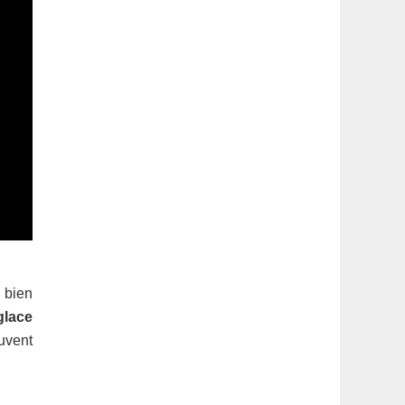
 bien
glace
uvent