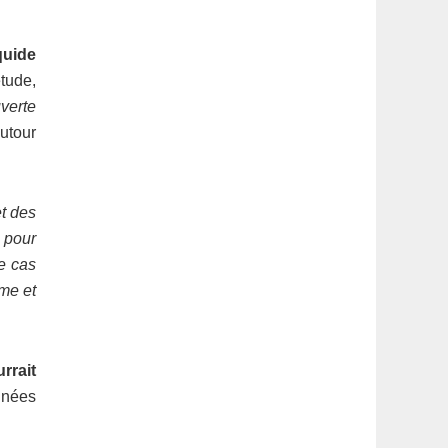
quide
tude,
uverte
autour
t des
 pour
e cas
me et
rrait
nnées