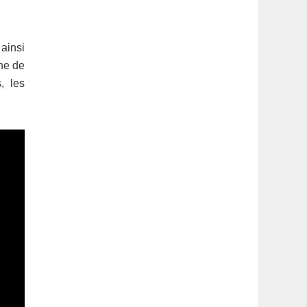
latérale
1
 ainsi
he de
, les