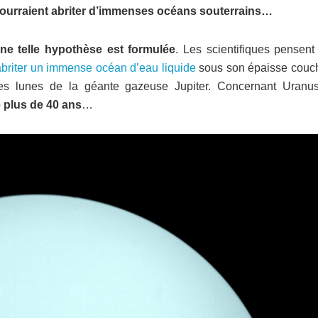
 pourraient abriter d’immenses océans souterrains…
ne telle hypothèse est formulée
. Les scientifiques pensent
 abriter un immense océan d’eau liquide
sous son épaisse couc
es lunes de la géante gazeuse Jupiter. Concernant Uranus
 plus de 40 ans
…