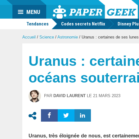
Actu
MENU
geek
Tendances
Codes secrets Netflix
Disney Pl
Accueil
/
Science
/
Astronomie
/
Uranus : certaines de ses lunes 
Uranus : certain
océans souterra
PAR
DAVID LAURENT
LE
21 MARS 2023
Uranus, très éloignée de nous, est certaineme