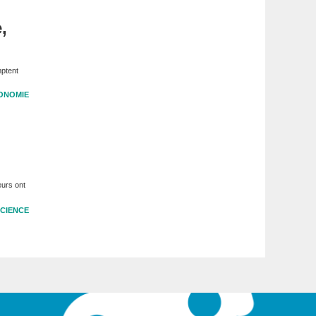
,
mptent
ONOMIE
eurs ont
CIENCE