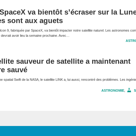
SpaceX va bientôt s’écraser sur la Lune
es sont aux aguets
lcon 9, fabriquée par SpaceX, va bientôt impacter notre satellite naturel. Les astronomes co
 devrait avoir lieu la semaine prochaine. Avec…
ASTR
llite sauveur de satellite a maintenant
re sauvé
e spatial Swift de la NASA, le satellite LINK a, lui aussi, rencontré des problèmes. Les ingéni
ASTRONOMIE
,
S