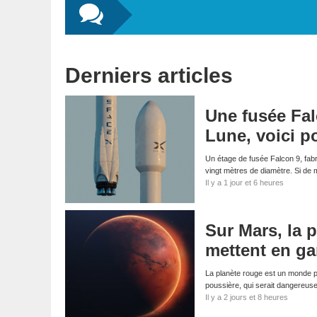
Derniers articles
Une fusée Fal
Lune, voici p
Un étage de fusée Falcon 9, fabri
vingt mètres de diamètre. Si d
Il y a 1 jour et 6 heures
Sur Mars, la p
mettent en ga
La planète rouge est un monde p
poussière, qui serait dangereus
Il y a 2 jours et 8 heures