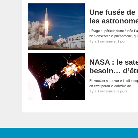
Une fusée de 
les astronom
L’étage supérieur d’une fusée Fa
bien observer le phénomène, qui
Il y a 1 semaine et 1 jour
NASA : le sate
besoin… d’êt
En voulant « sauver » le télescop
en effet perdu le contrôle de…
Il y a 1 semaine et 2 jours