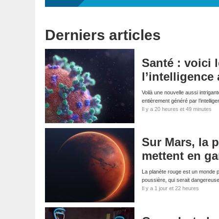
Derniers articles
Santé : voici 
l’intelligence a
Voilà une nouvelle aussi intrigant
entièrement généré par l’intellig
Il y a 20 heures et 49 minutes
Sur Mars, la p
mettent en ga
La planète rouge est un monde p
poussière, qui serait dangereus
Il y a 1 jour et 22 heures