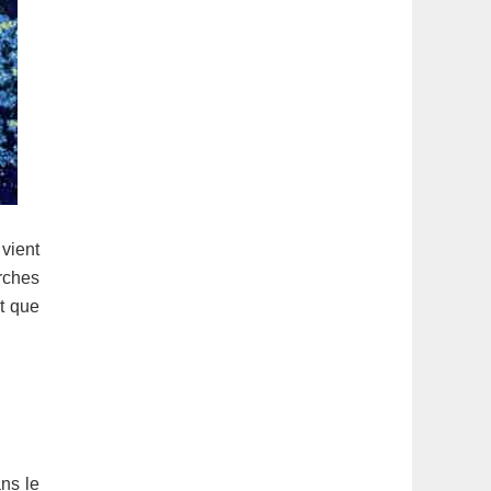
vient
rches
t que
ans le