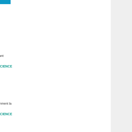
ant
CIENCE
mment la
CIENCE