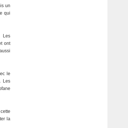
is un
e qui
. Les
t ont
 aussi
ec le
. Les
ofane
cette
ter la