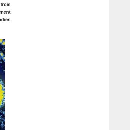
latérale
trois
ement
1
adies