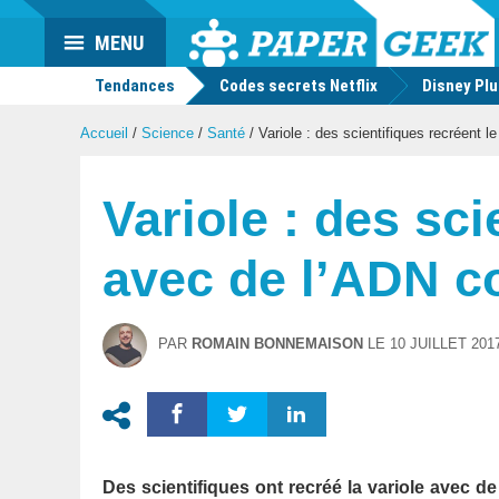
Actu
MENU
geek
Tendances
Codes secrets Netflix
Disney Pl
Accueil
/
Science
/
Santé
/
Variole : des scientifiques recréent 
Variole : des sc
avec de l’ADN c
PAR
ROMAIN BONNEMAISON
LE
10 JUILLET 201
Des scientifiques ont recréé la variole avec 