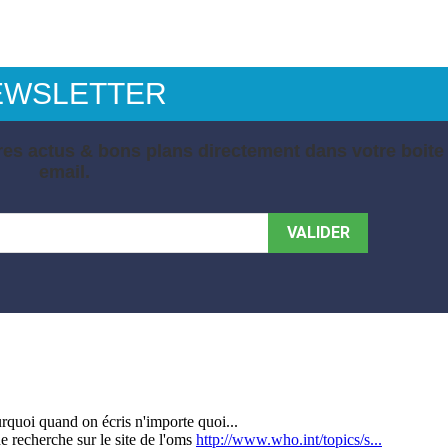
EWSLETTER
es actus & bons plans directement dans votre boite
email.