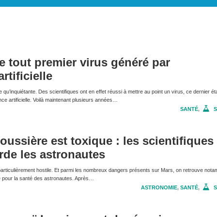
le tout premier virus généré par
rtificielle
e qu’inquiétante. Des scientifiques ont en effet réussi à mettre au point un virus, ce dernier ét
ence artificielle. Voilà maintenant plusieurs années…
SANTÉ
,
S
oussière est toxique : les scientifiques
rde les astronautes
articulièrement hostile. Et parmi les nombreux dangers présents sur Mars, on retrouve nota
e pour la santé des astronautes. Après…
ASTRONOMIE
,
SANTÉ
,
S