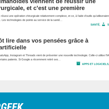
umanoïdes viennent de réussir une
urgicale, et c’est une première
ussi une opération chirurgicale relativement complexe, et ce, à l’aide d’outils qu’utiliseraien
 Les technologies de pointe au service de la santé…
SANTÉ
,
S
ôt lire dans vos pensées grâce à
rtificielle
tsApp, Instagram et Threads vient de présenter une nouvelle technologie. Celle-ci utilise l’IA
certains patients. Si Google a récemment retiré ses…
APPS ET LOGICIELS
RGEEK