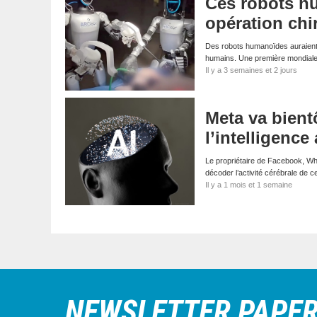
Ces robots h
opération chir
Des robots humanoïdes auraient ré
humains. Une première mondiale.
Il y a 3 semaines et 2 jours
Meta va bient
l’intelligence a
Le propriétaire de Facebook, Wha
décoder l’activité cérébrale de 
Il y a 1 mois et 1 semaine
NEWSLETTER PAPE