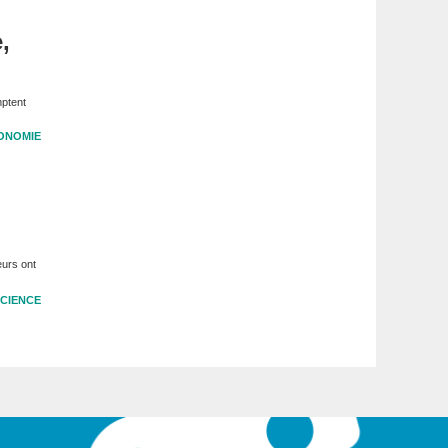
,
mptent
ONOMIE
eurs ont
CIENCE