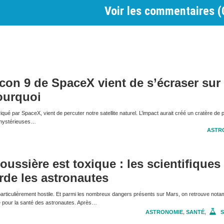
Voir les commentaires (
con 9 de SpaceX vient de s’écraser sur 
ourquoi
qué par SpaceX, vient de percuter notre satellite naturel. L’impact aurait créé un cratère de 
e mystérieuses…
ASTR
oussière est toxique : les scientifiques
rde les astronautes
articulièrement hostile. Et parmi les nombreux dangers présents sur Mars, on retrouve nota
e pour la santé des astronautes. Après…
ASTRONOMIE
,
SANTÉ
,
S