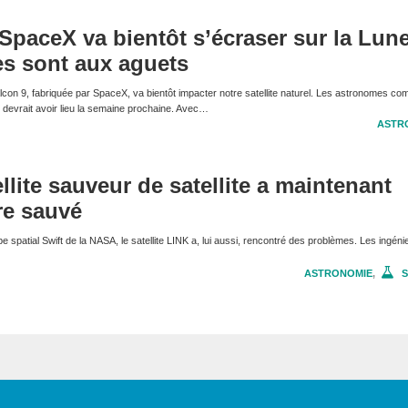
SpaceX va bientôt s’écraser sur la Lune
es sont aux aguets
lcon 9, fabriquée par SpaceX, va bientôt impacter notre satellite naturel. Les astronomes co
 devrait avoir lieu la semaine prochaine. Avec…
ASTR
llite sauveur de satellite a maintenant
re sauvé
e spatial Swift de la NASA, le satellite LINK a, lui aussi, rencontré des problèmes. Les ingéni
ASTRONOMIE
,
S