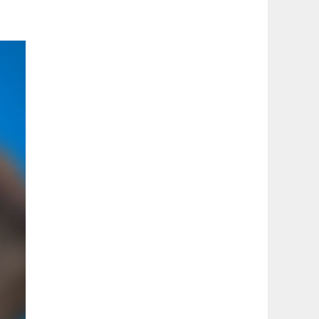
latérale
1