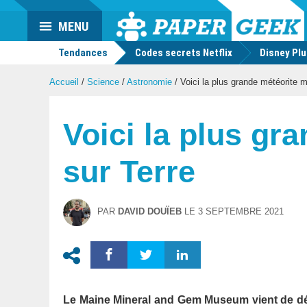
Actu
MENU
geek
Tendances
Codes secrets Netflix
Disney Pl
Accueil
/
Science
/
Astronomie
/
Voici la plus grande météorite m
Voici la plus gr
sur Terre
PAR
DAVID DOUÏEB
LE
3 SEPTEMBRE 2021
Le Maine Mineral and Gem Museum vient de dévo