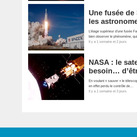
Une fusée de 
les astronom
L’étage supérieur d’une fusée Fa
bien observer le phénomène, qui
Il y a 1 semaine et 2 jours
NASA : le sate
besoin… d’êt
En voulant « sauver » le télescop
en effet perdu le contrôle de…
Il y a 1 semaine et 3 jours