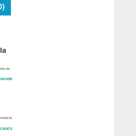
0
)
la
près de
ONOMIE
mment la
CIENCE