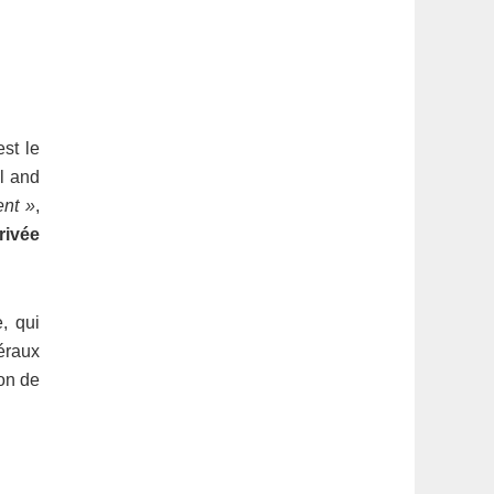
st le
al and
ent »
,
rivée
, qui
éraux
ion de