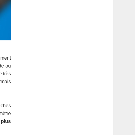
ément
de ou
e très
rmais
oches
mètre
 plus