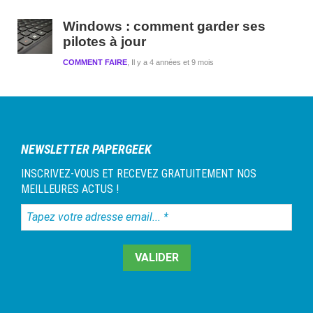
Windows : comment garder ses
pilotes à jour
COMMENT FAIRE
Il y a 4 années et 9 mois
NEWSLETTER PAPERGEEK
INSCRIVEZ-VOUS ET RECEVEZ GRATUITEMENT NOS
MEILLEURES ACTUS !
Tapez
votre
adresse
email...
*