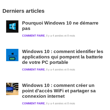
Barre
Derniers articles
latérale
1
Pourquoi Windows 10 ne démarre
pas
COMMENT FAIRE
Il y a 4 années et 8 mois
Windows 10 : comment identifier les
applications qui pompent la batterie
de votre PC portable
COMMENT FAIRE
Il y a 4 années et 8 mois
Windows 10 : comment créer un
point d’accès WiFi et partager sa
connexion internet
COMMENT FAIRE
Il y a 4 années et 8 mois