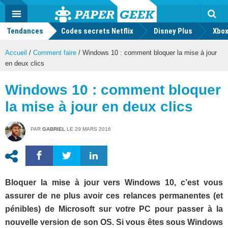
geek
Push
Dark
Facebook
Twitter
Youtube
Notification
MENU
Mode
Actu
geek
Tendances
Codes secrets Netflix
Disney Plus
Rec
Xbox
Accueil
/
Comment faire
/
Windows 10 : comment bloquer la mise à jour
en deux clics
Windows 10 : comment bloquer
la mise à jour en deux clics
PAR
GABRIEL
LE
29 MARS 2016
Bloquer la mise à jour vers Windows 10, c’est vous
assurer de ne plus avoir ces relances permanentes (et
pénibles) de Microsoft sur votre PC pour passer à la
nouvelle version de son OS. Si vous êtes sous Windows