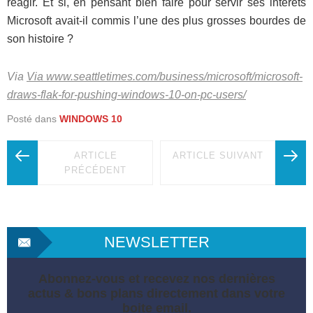
réagir. Et si, en pensant bien faire pour servir ses intérêts
Microsoft avait-il commis l’une des plus grosses bourdes de
son histoire ?
Via
Via www.seattletimes.com/business/microsoft/microsoft-
draws-flak-for-pushing-windows-10-on-pc-users/
Posté dans
WINDOWS 10
ARTICLE
ARTICLE SUIVANT
PRÉCÉDENT
NEWSLETTER
Abonnez-vous et recevez nos dernières
actus & bons plans directement dans votre
boite email.