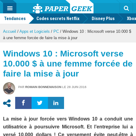
geek
Push
Dark
Facebook
Twitter
Youtube
Notification
MENU
Mode
Actu
geek
Tendances
Codes secrets Netflix
Disney Plus
Rec
Xbox
Accueil
/
Apps et Logiciels
/
PC
/
Windows 10 : Microsoft verse 10.000 $
à une femme forcée de faire la mise à jour
Windows 10 : Microsoft verse
10.000 $ à une femme forcée de
faire la mise à jour
PAR
ROMAIN BONNEMAISON
LE
28 JUIN 2016
La mise à jour forcée vers Windows 10 a conduit une
utilisatrice à poursuivre Microsoft. Et l’entreprise lui a
versé 10.000 dollars ! Ce versement évite peut-être à