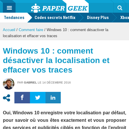
geek
Push
Dark
Facebook
Twitter
Youtube
Notification
MENU
Mode
Actu
geek
Tendances
Codes secrets Netflix
Disney Plus
Rec
Xbox
Accueil
/
Comment faire
/
Windows 10 : comment désactiver la
localisation et effacer vos traces
Windows 10 : comment
désactiver la localisation et
effacer vos traces
PAR
GABRIEL
LE
14 DÉCEMBRE 2016
Oui, Windows 10 enregistre votre localisation par défaut,
pour savoir où vous êtes exactement et vous proposer
des services et publicités ciblés en fonction de l’endroit