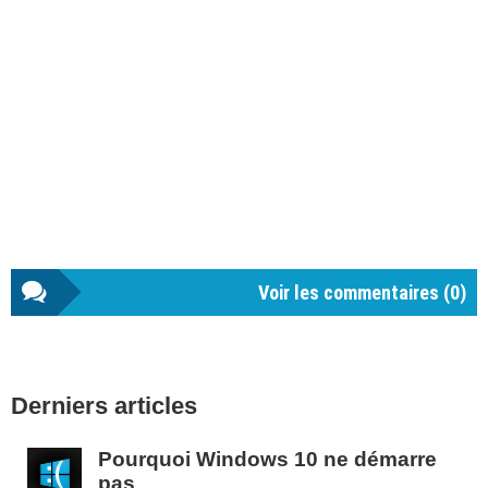
Voir les commentaires (
0
)
Barre
Derniers articles
latérale
1
Pourquoi Windows 10 ne démarre
pas