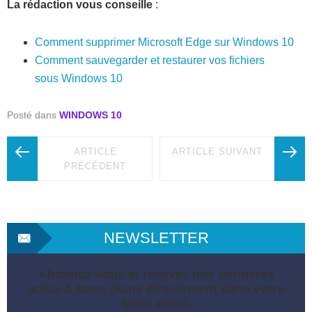
La rédaction vous conseille
:
Comment supprimer Microsoft Edge sur Windows 10
Comment sauvegarder et restaurer vos fichiers
sous Windows 10
Posté dans
WINDOWS 10
ARTICLE
ARTICLE SUIVANT
PRÉCÉDENT
NEWSLETTER
Abonnez-vous et recevez nos dernières
actus & bons plans directement dans votre
boite email.