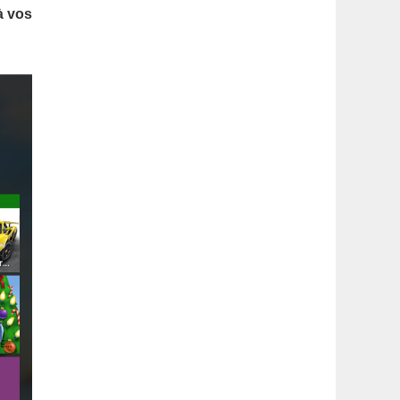
latérale
à vos
1