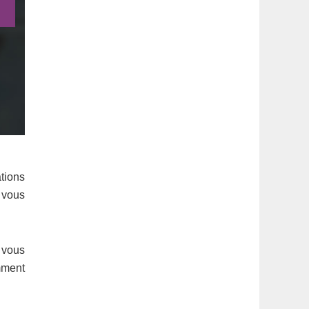
tions
 vous
s vous
mment