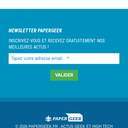
NEWSLETTER PAPERGEEK
INSCRIVEZ-VOUS ET RECEVEZ GRATUITEMENT NOS
MEILLEURES ACTUS !
Tapez
votre
adresse
email...
*
© 2026 PAPERGEEK.FR :
ACTUS GEEK ET HIGH TECH