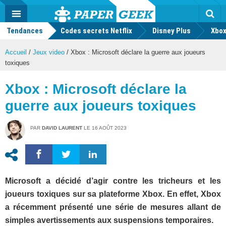
geek
Push
Dark
Facebook
Twitter
Youtube
Notification
MENU
Mode
Actu
geek
Tendances
Codes secrets Netflix
Disney Plus
Rec
Xbox
Accueil
/
Jeux video
/
Xbox : Microsoft déclare la guerre aux joueurs
toxiques
Xbox : Microsoft déclare la
guerre aux joueurs toxiques
PAR
DAVID LAURENT
LE
16 AOÛT 2023
Microsoft a décidé d’agir contre les tricheurs et les
joueurs toxiques sur sa plateforme Xbox. En effet, Xbox
a récemment présenté une série de mesures allant de
simples avertissements aux suspensions temporaires.