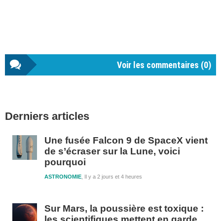
Voir les commentaires (
0
)
Barre
Derniers articles
latérale
1
Une fusée Falcon 9 de SpaceX vient
de s’écraser sur la Lune, voici
pourquoi
ASTRONOMIE
Il y a 2 jours et 4 heures
Sur Mars, la poussière est toxique :
les scientifiques mettent en garde