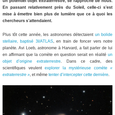
un potentiel objet extraterrestre, se rapproche de nous.
En passant relativement près du Soleil, celle-ci s’est
mise à émettre bien plus de lumière que ce à quoi les
chercheurs s’attendaient.
Plus tôt cette année, les astronomes détectaient
un bolide
stellaire, baptisé 3I/ATLAS
, en train de foncer vers notre
planète. Avi Loeb, astronome à Harvard, a fait parler de lui
en affirmant que la comète en question serait en réalité
un
objet d’origine extraterrestre
. Dans ce cadre, des
scientifiques veulent
explorer la mystérieuse comète
«
extraterrestre »
, et même
tenter d’intercepter cette dernière
.