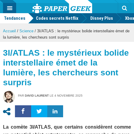
geek
Push
Dark
Facebook
Twitter
Youtube
Notification
MENU
Mode
Actu
geek
Tendances
Codes secrets Netflix
Disney Plus
Rec
Xbox
Accueil
/
Science
/
3I/ATLAS : le mystérieux bolide interstellaire émet de
la lumière, les chercheurs sont surpris
3I/ATLAS : le mystérieux bolide
interstellaire émet de la
lumière, les chercheurs sont
surpris
PAR
DAVID LAURENT
LE
4 NOVEMBRE 2025
La comète 3I/ATLAS, que certains considèrent comme