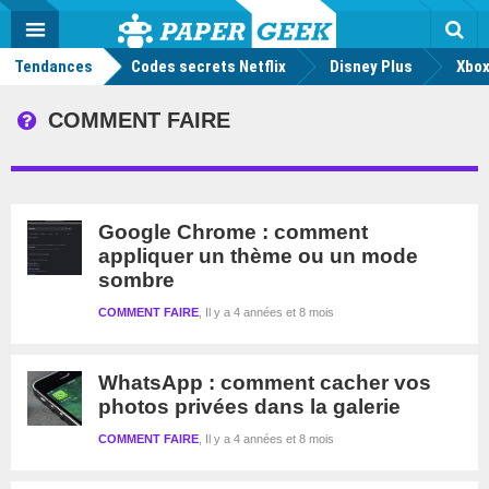
geek
Push
Dark
Facebook
Twitter
Youtube
Notification
MENU
Mode
Actu
geek
Tendances
Codes secrets Netflix
Disney Plus
Rec
Xbox
COMMENT FAIRE
Google Chrome : comment
appliquer un thème ou un mode
sombre
COMMENT FAIRE
Il y a 4 années et 8 mois
WhatsApp : comment cacher vos
photos privées dans la galerie
COMMENT FAIRE
Il y a 4 années et 8 mois