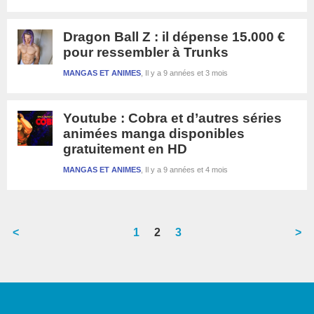
Dragon Ball Z : il dépense 15.000 €
pour ressembler à Trunks
MANGAS ET ANIMES
Il y a 9 années et 3 mois
Youtube : Cobra et d’autres séries
animées manga disponibles
gratuitement en HD
MANGAS ET ANIMES
Il y a 9 années et 4 mois
<
Go
1
Go
2
Go
3
>
to
to
to
Barre
page
page
page
latérale
1