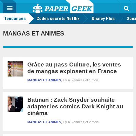
geek
Push
Dark
Facebook
Twitter
Youtube
Notification
MENU
Mode
Actu
geek
Tendances
Codes secrets Netflix
Disney Plus
Rec
Xbox
MANGAS ET ANIMES
Grâce au pass Culture, les ventes
de mangas explosent en France
MANGAS ET ANIMES
Il y a 5 années et 1 mois
Batman : Zack Snyder souhaite
adapter les comics Dark Knight au
cinéma
MANGAS ET ANIMES
Il y a 5 années et 2 mois