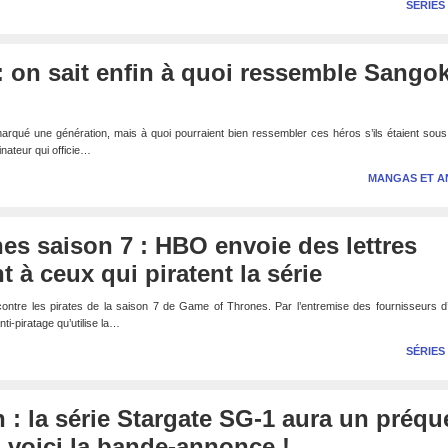
SÉRIES
: on sait enfin à quoi ressemble Sango
arqué une génération, mais à quoi pourraient bien ressembler ces héros s’ils étaient sou
nateur qui officie…
MANGAS ET A
s saison 7 : HBO envoie des lettres
 à ceux qui piratent la série
ontre les pirates de la saison 7 de Game of Thrones. Par l’entremise des fournisseurs d
nti-piratage qu’utilise la…
SÉRIES
n : la série Stargate SG-1 aura un préqu
 voici la bande-annonce !