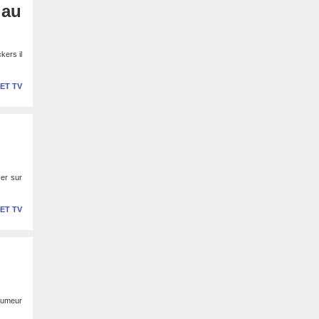
 au
kers il
 ET TV
cer sur
 ET TV
 rumeur