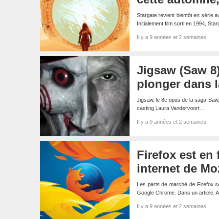
Stargate revient bientôt en série 
Initialement film sorti en 1994, St
Il y a 9 années et 2 semaines
Jigsaw (Saw 8)
plonger dans l
Jigsaw, le 8e opus de la saga Saw,
casting Laura Vandervoort…
Il y a 9 années et 2 semaines
Firefox est en 
internet de Moz
Les parts de marché de Firefox son
Google Chrome. Dans un article, 
Il y a 9 années et 2 semaines