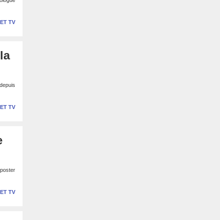
ologue
 ET TV
la
depuis
 ET TV
e
 poster
 ET TV