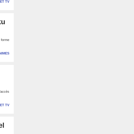
 ET TV
ku
s forme
NIMES
’accès
 ET TV
el