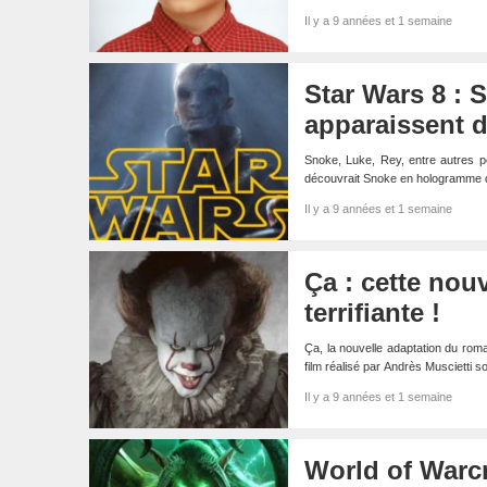
Il y a 9 années et 1 semaine
Star Wars 8 : 
apparaissent 
Snoke, Luke, Rey, entre autres pe
découvrait Snoke en hologramme 
Il y a 9 années et 1 semaine
Ça : cette nou
terrifiante !
Ça, la nouvelle adaptation du roma
film réalisé par Andrès Muscietti 
Il y a 9 années et 1 semaine
World of Warcra