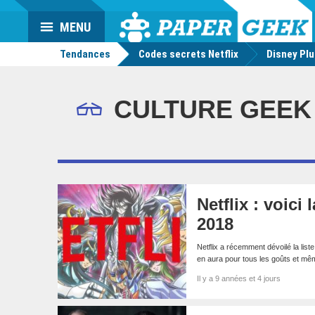
Da
Mo
Actu
MENU
geek
Tendances
Codes secrets Netflix
Disney Pl
CULTURE GEEK
Netflix : voici
2018
Netflix a récemment dévoilé la lis
en aura pour tous les goûts et m
Il y a 9 années et 4 jours