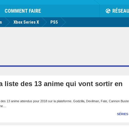
rk
Facebook
Twitter
Youtube
Notification
de
COMMENT FAIRE
RÉSEA
us
Xbox Series X
PS5
 la liste des 13 anime qui vont sortir en
te des 13 anime attendus pour 2018 sur la plateforme. Godzilla, Devilman, Fate, Cannon Buste
ême…
SÉRIES