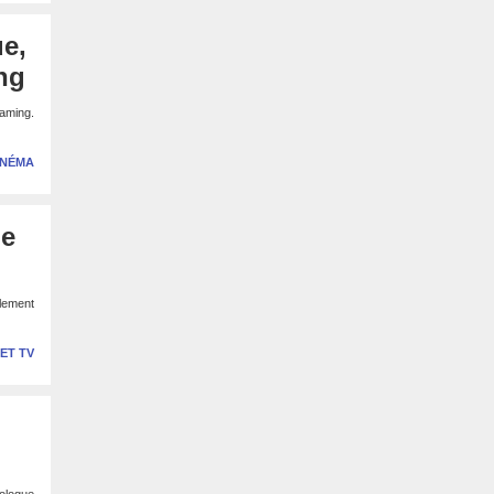
ue,
ing
eaming.
INÉMA
le
alement
 ET TV