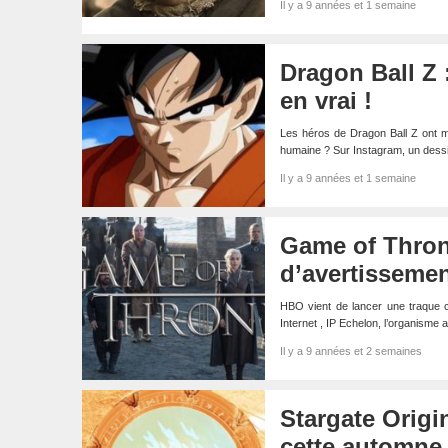
Il y a 9 années et 1 semaine
Dragon Ball Z 
en vrai !
Les héros de Dragon Ball Z ont m
humaine ? Sur Instagram, un dessi
Il y a 9 années et 1 semaine
Game of Throne
d’avertissement
HBO vient de lancer une traque c
Internet , IP Echelon, l’organisme a
Il y a 9 années et 2 semaines
Stargate Origi
cette automne,