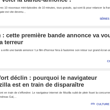
avec 10 nouveaux mini-épisodes de 10 minutes, tous gratuits, qui sont là pour relancer la fra
argate est vite devenu…
SÉRIES
 : cette première bande annonce va vo
a terreur
 a enfin une bande annonce ! Le film d’horreur fera à l’automne son retour sur grand écran 
C
fort déclin : pourquoi le navigateur
illa est en train de disparaître
t en train de s’effondrer. Le navigateur internet de Mozilla subit de plein fouet la concurr
Andreas Gal,…
CULTURE