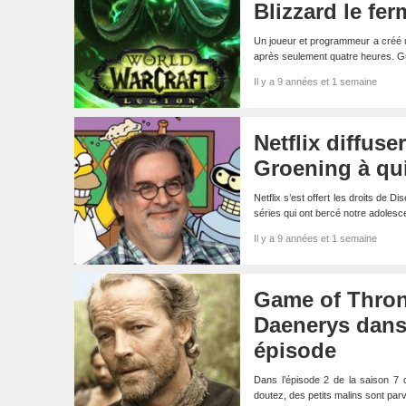
Blizzard le fe
Un joueur et programmeur a créé u
après seulement quatre heures. 
Il y a 9 années et 1 semaine
Netflix diffus
Groening à qu
Netflix s’est offert les droits de 
séries qui ont bercé notre adoles
Il y a 9 années et 1 semaine
Game of Throne
Daenerys dans 
épisode
Dans l’épisode 2 de la saison 7
doutez, des petits malins sont p