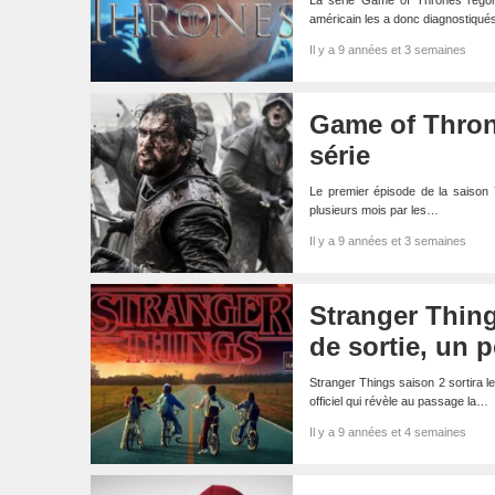
La série Game of Thrones regor
américain les a donc diagnostiqué
Il y a 9 années et 3 semaines
Game of Throne
série
Le premier épisode de la saison 
plusieurs mois par les…
Il y a 9 années et 3 semaines
Stranger Things
de sortie, un p
Stranger Things saison 2 sortira le
officiel qui révèle au passage la…
Il y a 9 années et 4 semaines