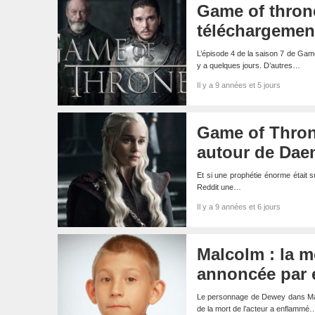
Game of throne
téléchargemen
L’épisode 4 de la saison 7 de Gam
y a quelques jours. D’autres…
Il y a 9 années et 5 jours
Game of Thron
autour de Daene
Et si une prophétie énorme était s
Reddit une…
Il y a 9 années et 6 jours
Malcolm : la m
annoncée par 
Le personnage de Dewey dans Malco
de la mort de l’acteur a enflammé