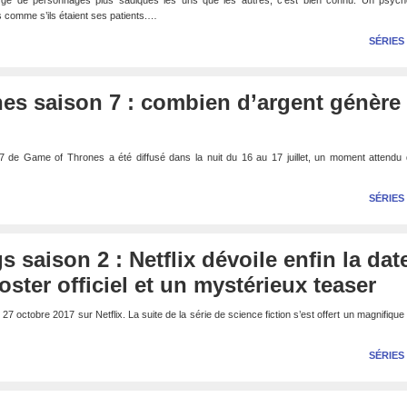
ge de personnages plus sadiques les uns que les autres, c’est bien connu. Un psych
s comme s’ils étaient ses patients.…
SÉRIES
s saison 7 : combien d’argent génère 
7 de Game of Thrones a été diffusé dans la nuit du 16 au 17 juillet, un moment attendu 
SÉRIES
 saison 2 : Netflix dévoile enfin la dat
oster officiel et un mystérieux teaser
 27 octobre 2017 sur Netflix. La suite de la série de science fiction s’est offert un magnifique
SÉRIES