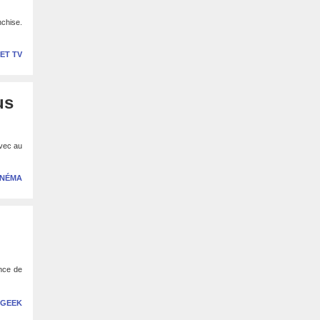
nchise.
 ET TV
us
avec au
INÉMA
ence de
 GEEK