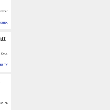
 fermer
 GEEK
att
a. Deux
 ET TV
à
ous en