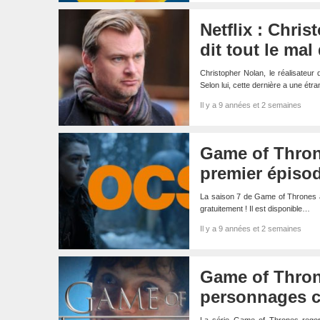
Netflix : Chri
dit tout le ma
Christopher Nolan, le réalisateur 
Selon lui, cette dernière a une ét
Il y a 9 années et 2 semaines
Game of Thron
premier épisod
La saison 7 de Game of Thrones a 
gratuitement ! Il est disponible…
Il y a 9 années et 2 semaines
Game of Thron
personnages co