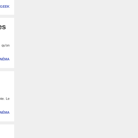
 GEEK
es
s qu’on
INÉMA
nte. Le
INÉMA