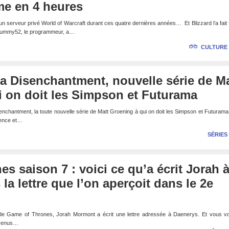
rme en 4 heures
n serveur privé World of Warcraft durant ces quatre dernières années… Et Blizzard l’a fait
Gummy52, le programmeur, a…
CULTURE
era Disenchantment, nouvelle série de M
i on doit les Simpson et Futurama
Disenchantment, la toute nouvelle série de Matt Groening à qui on doit les Simpson et Futuram
cence et…
SÉRIES
s saison 7 : voici ce qu’a écrit Jorah 
la lettre que l’on aperçoit dans le 2e
 de Game of Thrones, Jorah Mormont a écrit une lettre adressée à Daenerys. Et vous v
arvenus…