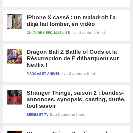
iPhone X cassé : un maladroit l’a
déjà fait tomber, en vidéo
CULTURE GEEK
,
MOBILITÉ
Il y a 8 années et 9 mois
Dragon Ball Z Battle of Gods et la
Résurrection de F débarquent sur
Netflix !
MANGAS ET ANIMES
Il y a 8 années et 9 mois
Stranger Things, saison 2 : bandes-
annonces, synopsis, casting, durée,
tout savoir
SÉRIES ET TV
Il y a 8 années et 9 mois