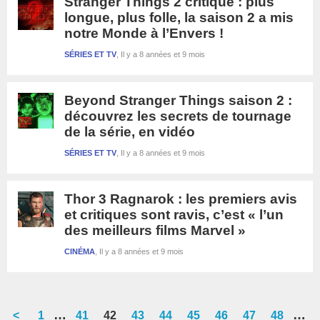
Stranger Things 2 critique : plus
longue, plus folle, la saison 2 a mis
notre Monde à l’Envers !
SÉRIES ET TV
Il y a 8 années et 9 mois
Beyond Stranger Things saison 2 :
découvrez les secrets de tournage
de la série, en vidéo
SÉRIES ET TV
Il y a 8 années et 9 mois
Thor 3 Ragnarok : les premiers avis
et critiques sont ravis, c’est « l’un
des meilleurs films Marvel »
CINÉMA
Il y a 8 années et 9 mois
Interim
Inte
…
…
<
Go
1
Go
41
Go
42
Go
43
Go
44
Go
45
Go
46
Go
47
Go
48