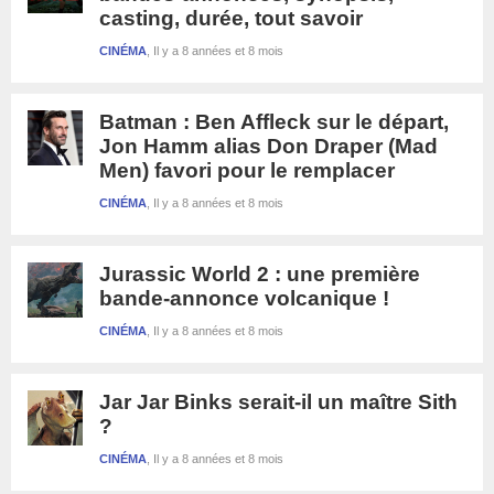
casting, durée, tout savoir
CINÉMA
Il y a 8 années et 8 mois
Batman : Ben Affleck sur le départ,
Jon Hamm alias Don Draper (Mad
Men) favori pour le remplacer
CINÉMA
Il y a 8 années et 8 mois
Jurassic World 2 : une première
bande-annonce volcanique !
CINÉMA
Il y a 8 années et 8 mois
Jar Jar Binks serait-il un maître Sith
?
CINÉMA
Il y a 8 années et 8 mois