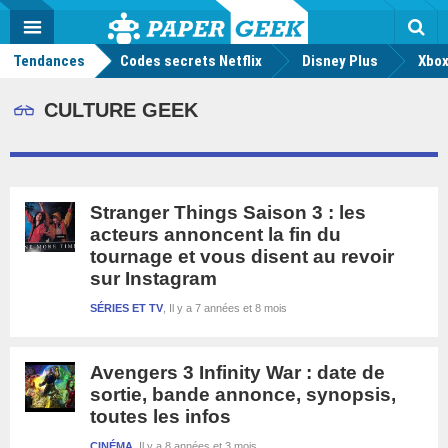
geek
Push
Dark
Facebook
Twitter
Youtube
Notification
MENU
Mode
Actu
geek
Tendances
Codes secrets Netflix
Disney Plus
Rec
Xbox
CULTURE GEEK
Stranger Things Saison 3 : les
acteurs annoncent la fin du
tournage et vous disent au revoir
sur Instagram
SÉRIES ET TV
Il y a 7 années et 8 mois
Avengers 3 Infinity War : date de
sortie, bande annonce, synopsis,
toutes les infos
CINÉMA
Il y a 8 années et 3 mois