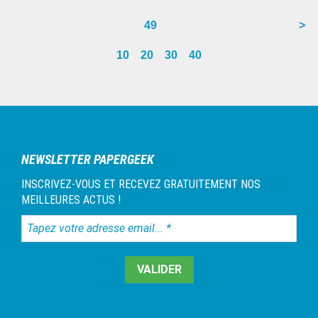
pages
pag
to
to
to
to
to
to
to
to
to
Go
49
>
omitted
omit
page
page
page
page
page
page
page
page
page
to
10
20
30
40
page
Barre
latérale
1
NEWSLETTER PAPERGEEK
INSCRIVEZ-VOUS ET RECEVEZ GRATUITEMENT NOS
MEILLEURES ACTUS !
Tapez
votre
adresse
email...
*