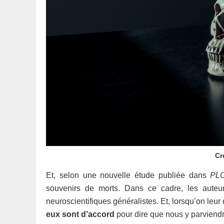
Cr
Et, selon une nouvelle étude publiée dans
PL
souvenirs de morts. Dans ce cadre, les auteu
neuroscientifiques généralistes. Et, lorsqu’on leur
eux sont d’accord
pour dire que nous y parviend