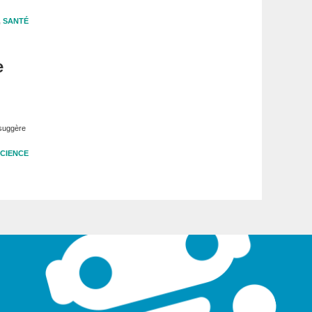
,
SANTÉ
e
 suggère
CIENCE