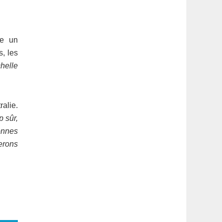
te un
s, les
helle
ralie.
p sûr,
onnes
erons