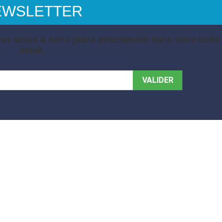
EWSLETTER
es actus & bons plans directement dans votre boite
email.