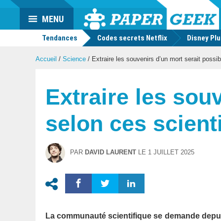
Actu
MENU
geek
Tendances
Codes secrets Netflix
Disney Pl
Accueil
/
Science
/
Extraire les souvenirs d’un mort serait possib
Extraire les sou
selon ces scient
PAR
DAVID LAURENT
LE
1 JUILLET 2025
La communauté scientifique se demande depuis