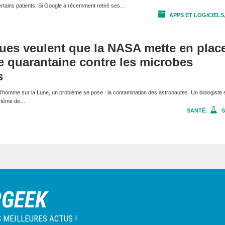
certains patients. Si Google a récemment retiré ses…
APPS ET LOGICIELS
ques veulent que la NASA mette en plac
 quarantaine contre les microbes
s
l’homme sur la Lune, un problème se pose : la contamination des astronautes. Un biologiste
ystème de…
SANTÉ
,
S
RGEEK
 MEILLEURES ACTUS !