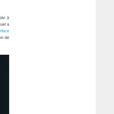
latérale
1
ple à
quel a
rface
yen de