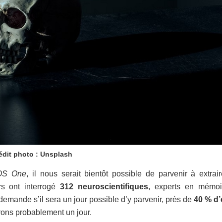
édit photo : Unsplash
OS One
, il nous serait bientôt possible de parvenir à extrai
rs ont interrogé
312 neuroscientifiques
, experts en mémoi
 demande s’il sera un jour possible d’y parvenir, près de
40 % d’
rons probablement un jour.