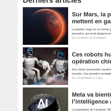
Derniers articles
Sur Mars, la p
mettent en ga
La planète rouge est un monde p
poussière, qui serait dangereus
Il y a 6 heures et 32 minutes
Ces robots h
opération chir
Des robots humanoïdes auraient ré
humains. Une première mondiale.
Il y a 3 semaines et 1 jour
Meta va bient
l’intelligence a
Le propriétaire de Facebook, Wha