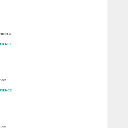
mment la
CIENCE
t des
CIENCE
 pour