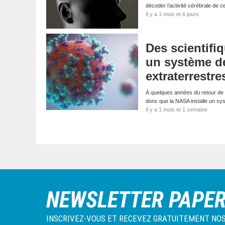
décoder l’activité cérébrale de 
Il y a 1 mois et 6 jours
Des scientifi
un système de
extraterrestre
À quelques années du retour de 
donc que la NASA installe un s
Il y a 1 mois et 1 semaine
NEWSLETTER PAPE
INSCRIVEZ-VOUS ET RECEVEZ GRATUITEMENT NOS