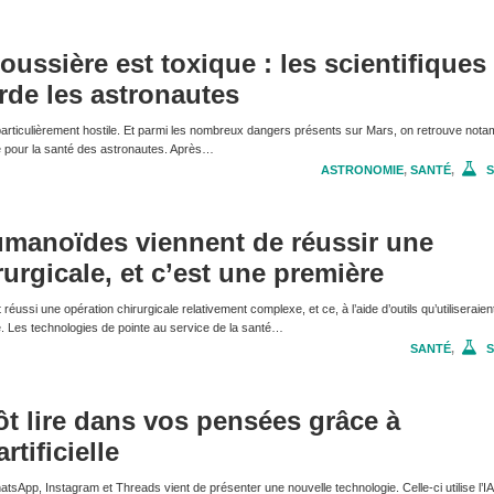
oussière est toxique : les scientifiques
rde les astronautes
articulièrement hostile. Et parmi les nombreux dangers présents sur Mars, on retrouve nota
e pour la santé des astronautes. Après…
ASTRONOMIE
,
SANTÉ
,
S
umanoïdes viennent de réussir une
urgicale, et c’est une première
ussi une opération chirurgicale relativement complexe, et ce, à l’aide d’outils qu’utiliseraien
 Les technologies de pointe au service de la santé…
SANTÉ
,
S
ôt lire dans vos pensées grâce à
rtificielle
tsApp, Instagram et Threads vient de présenter une nouvelle technologie. Celle-ci utilise l’IA