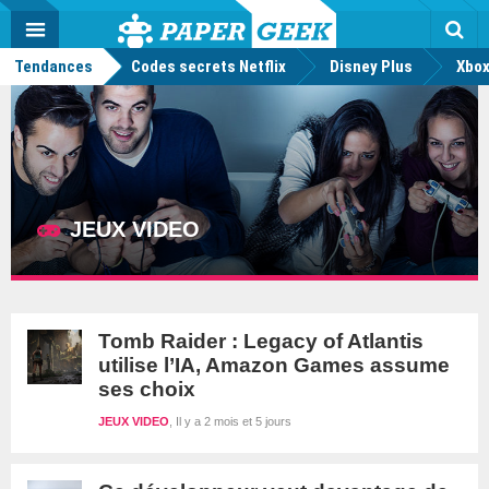
geek
Push
Dark
Facebook
Twitter
Youtube
Notification
MENU
Mode
Actu
geek
Tendances
Codes secrets Netflix
Disney Plus
Rec
Xbox
JEUX VIDEO
Tomb Raider : Legacy of Atlantis
utilise l’IA, Amazon Games assume
ses choix
JEUX VIDEO
Il y a 2 mois et 5 jours