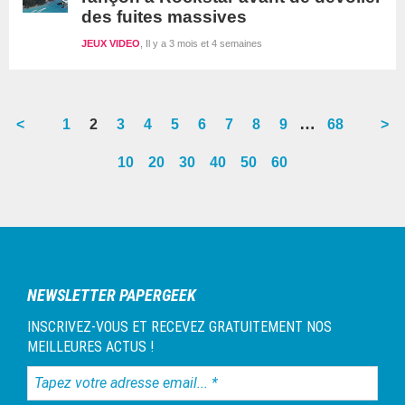
des fuites massives
JEUX VIDEO
Il y a 3 mois et 4 semaines
Interim
…
<
Go
1
Go
2
Go
3
Go
4
Go
5
Go
6
Go
7
Go
8
Go
9
Go
68
>
pages
to
to
to
to
to
to
to
to
to
to
10
20
30
40
50
60
omitted
page
page
page
page
page
page
page
page
page
page
Barre
latérale
1
NEWSLETTER PAPERGEEK
INSCRIVEZ-VOUS ET RECEVEZ GRATUITEMENT NOS
MEILLEURES ACTUS !
Tapez
votre