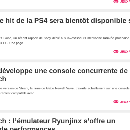
JEUX 
e hit de la PS4 sera bientôt disponible 
 Gone, un récent rapport de Sony dédié aux investisseurs mentionne l’arrivée prochaine 
 sur PC. Une page…
JEUX 
développe une console concurrente de 
ch
e version de Steam, la firme de Gabe Newell, Valve, travaille actuellement sur une console
ntièrement compatible avec…
JEUX 
h : l’émulateur Ryunjinx s’offre un
de performances