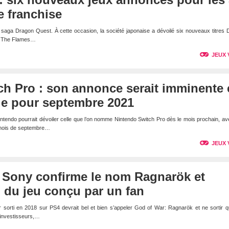
re franchise
 saga Dragon Quest. À cette occasion, la société japonaise a dévoilé six nouveaux titres
I: The Flames…
JEUX 
h Pro : son annonce serait imminente 
ue pour septembre 2021
ntendo pourrait dévoiler celle que l’on nomme Nintendo Switch Pro dès le mois prochain, a
s mois de septembre…
JEUX 
: Sony confirme le nom Ragnarök et
o du jeu conçu par un fan
r sorti en 2018 sur PS4 devrait bel et bien s’appeler God of War: Ragnarök et ne sortir 
 investisseurs,…