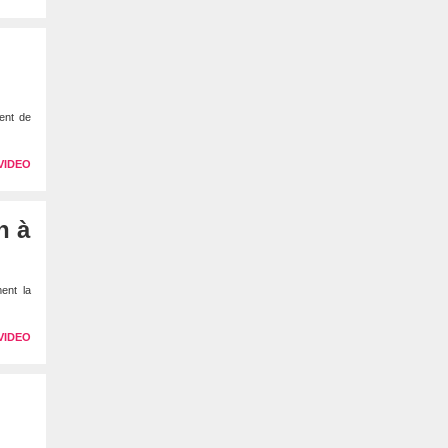
ent de
VIDEO
n à
ent la
VIDEO