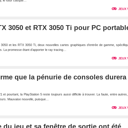
y, le futur casque…
JEUX 
TX 3050 et RTX 3050 Ti pour PC portabl
RTX 3050 et les RTX 3050 Ti, deux nouvelles cartes graphiques d’entrée de gamme, spécifi
s. La promesse étant d’apporter le ray tracing…
JEUX 
irme que la pénurie de consoles durera
 pourtant, la PlayStation 5 reste toujours aussi difficile à trouver. La faute, entre autres
eurs. Mauvaise nouvelle, puisque…
JEUX 
e du jeu et sa fenêtre de sortie ont été