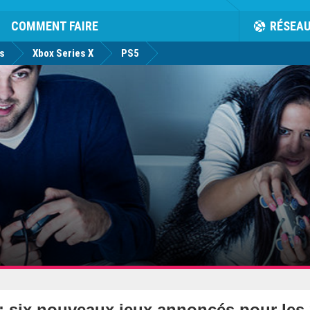
rk
Facebook
Twitter
Youtube
Notification
de
COMMENT FAIRE
RÉSEA
us
Xbox Series X
PS5
: six nouveaux jeux annoncés pour les