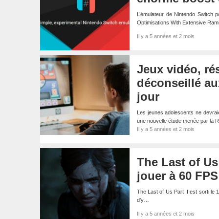
L’émulateur de Nintendo Switch
Optimisations With Extensive Rami
Il y a 5 années et 2 mois
Jeux vidéo, ré
déconseillé au
jour
Les jeunes adolescents ne devraien
une nouvelle étude menée par la 
Il y a 5 années et 2 mois
The Last of Us
jouer à 60 FPS
The Last of Us Part II est sorti le 1
d’y…
Il y a 5 années et 2 mois