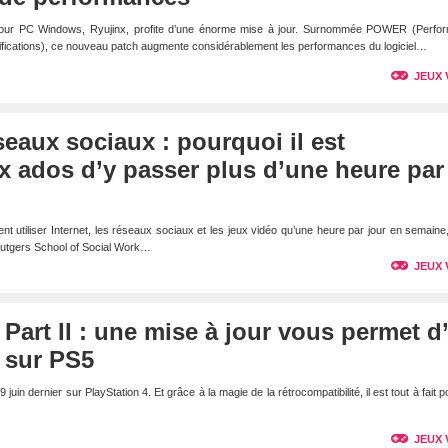
 pour PC Windows, Ryujinx, profite d’une énorme mise à jour. Surnommée POWER (Perfo
fications), ce nouveau patch augmente considérablement les performances du logiciel…
JEUX 
seaux sociaux : pourquoi il est
x ados d’y passer plus d’une heure par
t utiliser Internet, les réseaux sociaux et les jeux vidéo qu’une heure par jour en semaine
Rutgers School of Social Work…
JEUX 
 Part II : une mise à jour vous permet d
 sur PS5
9 juin dernier sur PlayStation 4. Et grâce à la magie de la rétrocompatibilité, il est tout à fait p
JEUX 