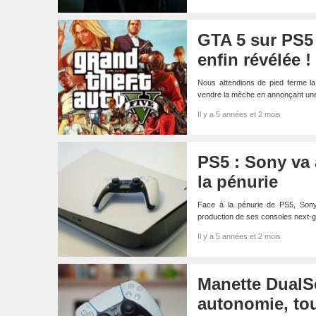
GTA 5 sur PS5 
enfin révélée !
Nous attendions de pied ferme la
vendre la mèche en annonçant une
Il y a 5 années et 2 mois
PS5 : Sony va 
la pénurie
Face à la pénurie de PS5, Sony 
production de ses consoles next-ge
Il y a 5 années et 2 mois
Manette DualSe
autonomie, tou