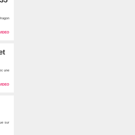
latérale
1
 Dragon
VIDEO
et
vec une
VIDEO
que sur