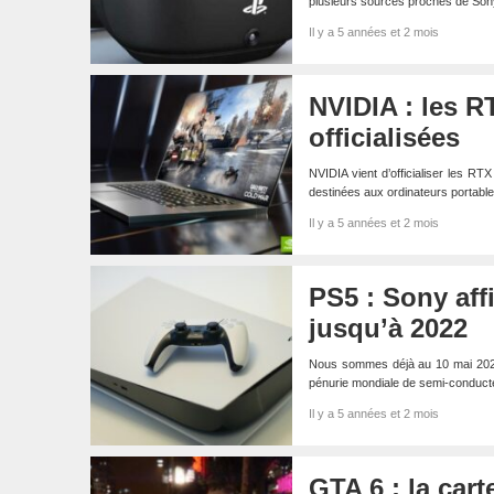
plusieurs sources proches de Son
Il y a 5 années et 2 mois
NVIDIA : les R
officialisées
NVIDIA vient d’officialiser les 
destinées aux ordinateurs portable
Il y a 5 années et 2 mois
PS5 : Sony aff
jusqu’à 2022
Nous sommes déjà au 10 mai 2021 et
pénurie mondiale de semi-conduct
Il y a 5 années et 2 mois
GTA 6 : la cart