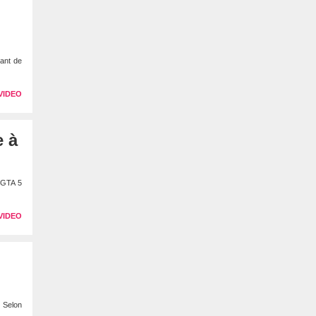
vant de
VIDEO
e à
u GTA 5
VIDEO
. Selon