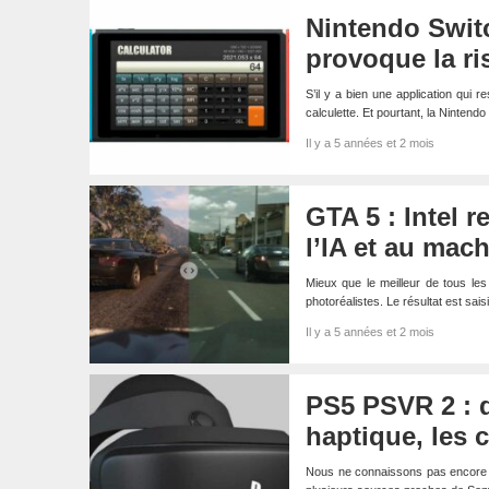
Nintendo Switc
provoque la ri
S’il y a bien une application qui r
calculette. Et pourtant, la Nintend
Il y a 5 années et 2 mois
GTA 5 : Intel 
l’IA et au mac
Mieux que le meilleur de tous les
photoréalistes. Le résultat est sai
Il y a 5 années et 2 mois
PS5 PSVR 2 : d
haptique, les 
Nous ne connaissons pas encore so