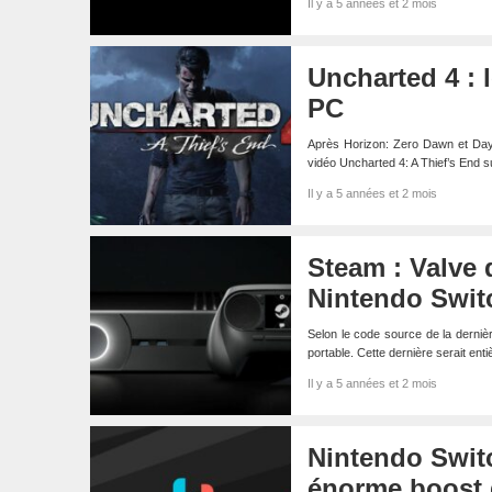
Il y a 5 années et 2 mois
Uncharted 4 : l
PC
Après Horizon: Zero Dawn et Days
vidéo Uncharted 4: A Thief’s End
Il y a 5 années et 2 mois
Steam : Valve 
Nintendo Swit
Selon le code source de la dernièr
portable. Cette dernière serait e
Il y a 5 années et 2 mois
Nintendo Switc
énorme boost 