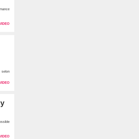
rmance
VIDEO
, selon
VIDEO
’y
ossible
VIDEO