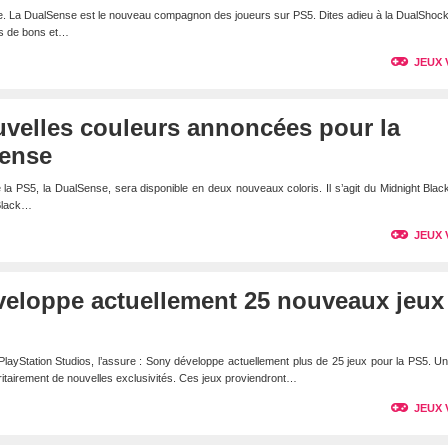
te. La DualSense est le nouveau compagnon des joueurs sur PS5. Dites adieu à la DualShoc
ns de bons et…
JEUX 
uvelles couleurs annoncées pour la
Sense
 la PS5, la DualSense, sera disponible en deux nouveaux coloris. Il s’agit du Midnight Blac
Black…
JEUX 
veloppe actuellement 25 nouveaux jeux
PlayStation Studios, l’assure : Sony développe actuellement plus de 25 jeux pour la PS5. U
ritairement de nouvelles exclusivités. Ces jeux proviendront…
JEUX 