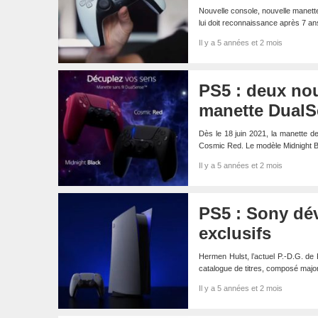
Nouvelle console, nouvelle manet
lui doit reconnaissance après 7 a
Il y a 5 années et 2 mois
PS5 : deux no
manette Dual
Dès le 18 juin 2021, la manette de
Cosmic Red. Le modèle Midnight 
Il y a 5 années et 2 mois
PS5 : Sony dé
exclusifs
Hermen Hulst, l’actuel P.-D.G. de 
catalogue de titres, composé majo
Il y a 5 années et 2 mois