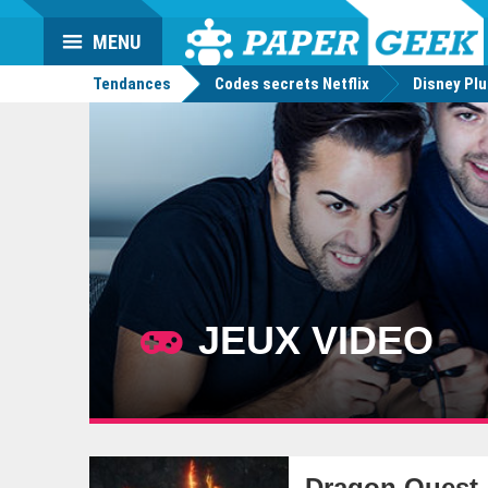
Da
Mo
Actu
MENU
geek
Tendances
Codes secrets Netflix
Disney Pl
JEUX VIDEO
Dragon Quest 