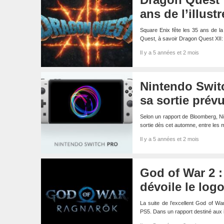
ans de l’illust
Square Enix fête les 35 ans de la
Quest, à savoir Dragon Quest XI
Il y a 5 années et 2 mois
Nintendo Switc
sa sortie prév
Selon un rapport de Bloomberg, Ni
sortie dès cet automne, entre le
Il y a 5 années et 2 mois
God of War 2 
dévoile le log
La suite de l’excellent God of Wa
PS5. Dans un rapport destiné aux