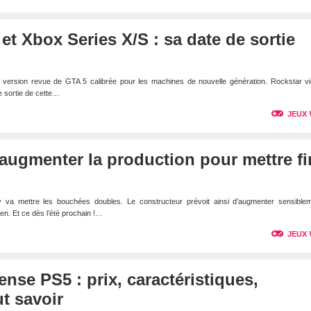
et Xbox Series X/S : sa date de sortie
 version revue de GTA 5 calibrée pour les machines de nouvelle génération. Rockstar vi
 sortie de cette…
JEUX 
augmenter la production pour mettre fi
va mettre les bouchées doubles. Le constructeur prévoit ainsi d’augmenter sensiblem
n. Et ce dès l’été prochain !…
JEUX 
nse PS5 : prix, caractéristiques,
t savoir