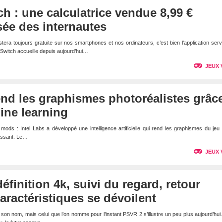
h : une calculatrice vendue 8,99 €
sée des internautes
estera toujours gratuite sur nos smartphones et nos ordinateurs, c’est bien l’application ser
o Switch accueille depuis aujourd’hui…
JEUX 
rend les graphismes photoréalistes grâc
hine learning
 mods : Intel Labs a développé une intelligence artificielle qui rend les graphismes du je
sissant. Le…
JEUX 
éfinition 4k, suivi du regard, retour
caractéristiques se dévoilent
n nom, mais celui que l’on nomme pour l’instant PSVR 2 s’illustre un peu plus aujourd’hui