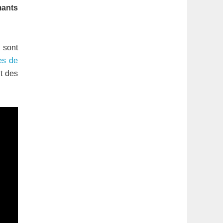
latérale
mants
1
 sont
es de
t des