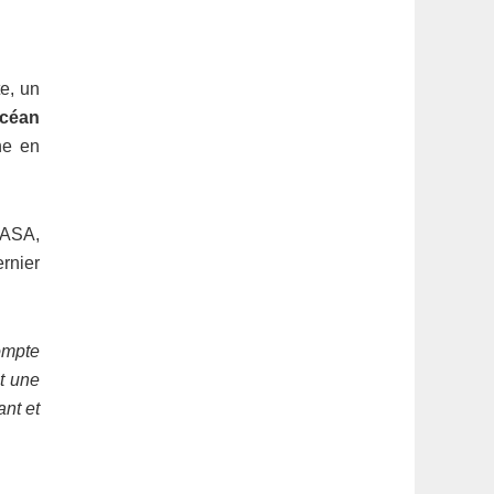
te, un
océan
he en
NASA,
rnier
ompte
st une
ant et