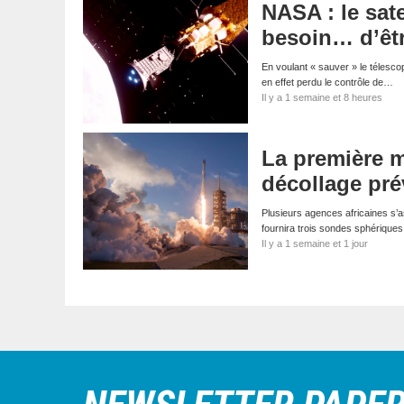
NASA : le sate
besoin… d’êt
En voulant « sauver » le télescop
en effet perdu le contrôle de…
Il y a 1 semaine et 8 heures
La première mi
décollage pré
Plusieurs agences africaines s’a
fournira trois sondes sphériqu
Il y a 1 semaine et 1 jour