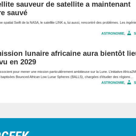
llite sauveur de satellite a maintenant
re sauvé
e spatial Swift de la NASA, le satellite LINK a, lui aussi, rencontré des problèmes. Les ingéni
ASTRONOMIE
,
S
ssion lunaire africaine aura bientôt lie
vu en 2029
ssocient pour mener une mission particulièrement ambitieuse sur la Lune. L’initiative Africa2
es baptisées Bounced African Low Lunar Spheres (BALLS), chargées d’étudier des régions…
ASTRONOMIE
,
S