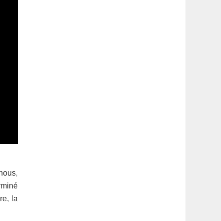
nous,
rminé
re, la