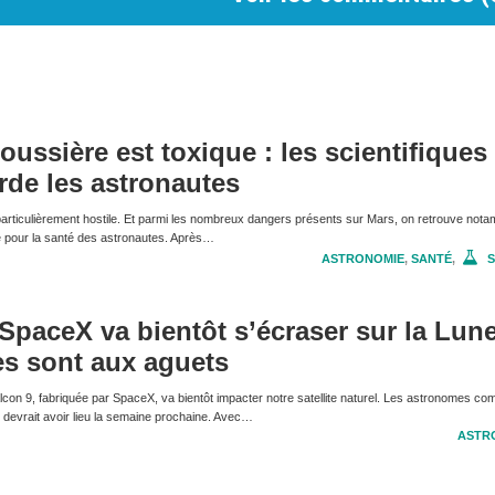
oussière est toxique : les scientifiques
rde les astronautes
articulièrement hostile. Et parmi les nombreux dangers présents sur Mars, on retrouve nota
e pour la santé des astronautes. Après…
ASTRONOMIE
,
SANTÉ
,
S
SpaceX va bientôt s’écraser sur la Lune
es sont aux aguets
lcon 9, fabriquée par SpaceX, va bientôt impacter notre satellite naturel. Les astronomes co
 devrait avoir lieu la semaine prochaine. Avec…
ASTR