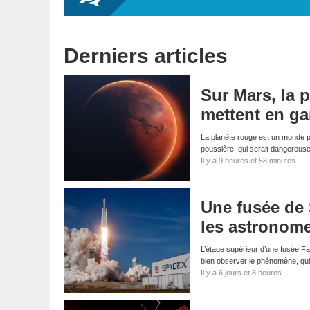
Derniers articles
Sur Mars, la p
mettent en ga
La planète rouge est un monde p
poussière, qui serait dangereus
Il y a 9 heures et 58 minutes
Une fusée de 
les astronom
L’étage supérieur d’une fusée Fa
bien observer le phénomène, qui
Il y a 6 jours et 8 heures