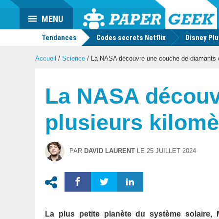
Actu
MENU
geek
Tendances
Codes secrets Netflix
Disney Pl
Accueil
/
Science
/
La NASA découvre une couche de diamants de
La NASA découv
plusieurs kilomè
PAR
DAVID LAURENT
LE
25 JUILLET 2024
La plus petite planète du système solaire,