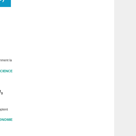
mment la
CIENCE
,
mptent
ONOMIE