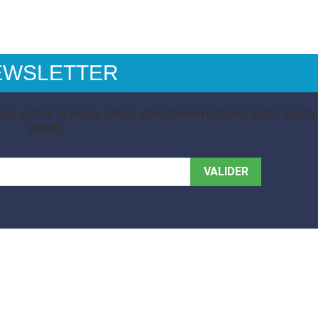
EWSLETTER
es actus & bons plans directement dans votre boite
email.