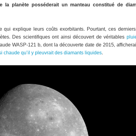
la planète posséderait un manteau constitué de dia
 qui explique leurs coûts exorbitants. Pourtant, ces derniers
ètes. Des scientifiques ont ainsi découvert de véritables
plui
haude WASP-121 b, dont la découverte date de 2015, afficherai
si chaude qu’il y pleuvrait des diamants liquides
.