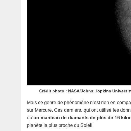
Crédit photo : NASA/Johns Hopkins University
Mais ce genre de phénomène n’est rien en compar
sur Mercure. Ces derniers, qui ont utilisé les 
qu’
un manteau de diamants de plus de 16 kilo
planète la plus proche du Soleil.