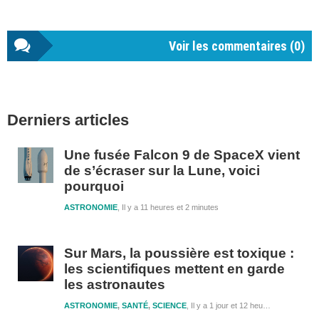
Voir les commentaires (
0
)
Barre
Derniers articles
latérale
1
Une fusée Falcon 9 de SpaceX vient
de s’écraser sur la Lune, voici
pourquoi
ASTRONOMIE
Il y a 11 heures et 2 minutes
Sur Mars, la poussière est toxique :
les scientifiques mettent en garde
les astronautes
ASTRONOMIE
,
SANTÉ
,
SCIENCE
Il y a 1 jour et 12 heures