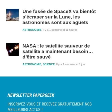
Une fusée de SpaceX va bientôt
s’écraser sur la Lune, les
astronomes sont aux aguets
ASTRONOMIE
Il y a 1 semaine et 11 heures
NASA : le satellite sauveur de
satellite a maintenant besoin…
d’être sauvé
ASTRONOMIE
,
SCIENCE
Il y a 1 semaine et 1 jour
NEWSLETTER PAPERGEEK
INSCRIVEZ-VOUS ET RECEVEZ GRATUITEMENT NOS
MEILLEURES ACTUS !