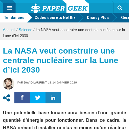
geek
Push
Dark
Facebook
Twitter
Youtube
Notification
MENU
Mode
Actu
geek
Tendances
Codes secrets Netflix
Disney Plus
Rec
Xbox
Accueil
/
Science
/
La NASA veut construire une centrale nucléaire sur la
Lune d’ici 2030
La NASA veut construire une
centrale nucléaire sur la Lune
d’ici 2030
PAR
DAVID LAURENT
LE
14 JANVIER 2026
Une potentielle base lunaire aura besoin d’une grande
quantité d’énergie pour fonctionner. Dans ce cadre, la
NASA prévoit d’installer ni plus ni moins qu’un réacteur