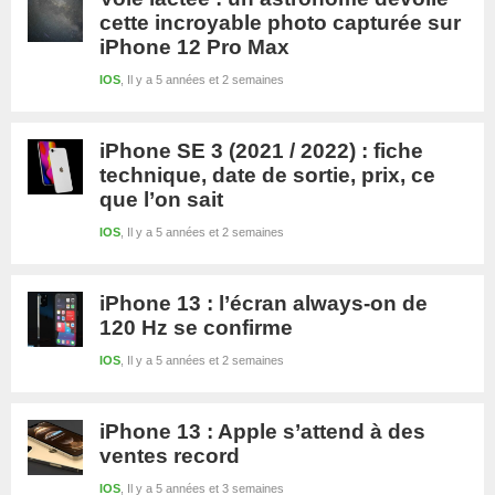
cette incroyable photo capturée sur
iPhone 12 Pro Max
IOS
Il y a 5 années et 2 semaines
iPhone SE 3 (2021 / 2022) : fiche
technique, date de sortie, prix, ce
que l’on sait
IOS
Il y a 5 années et 2 semaines
iPhone 13 : l’écran always-on de
120 Hz se confirme
IOS
Il y a 5 années et 2 semaines
iPhone 13 : Apple s’attend à des
ventes record
IOS
Il y a 5 années et 3 semaines