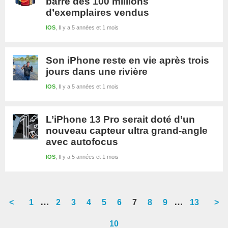
barre des 100 millions
d’exemplaires vendus
IOS
Il y a 5 années et 1 mois
Son iPhone reste en vie après trois
jours dans une rivière
IOS
Il y a 5 années et 1 mois
L’iPhone 13 Pro serait doté d’un
nouveau capteur ultra grand-angle
avec autofocus
IOS
Il y a 5 années et 1 mois
Interim
Interim
…
…
<
Go
1
Go
2
Go
3
Go
4
Go
5
Go
6
Go
7
Go
8
Go
9
Go
13
>
pages
pages
to
to
to
to
to
to
to
to
to
to
10