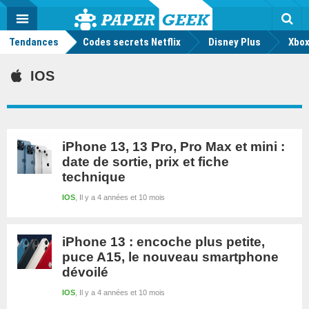
geek
Push
Dark
Facebook
Twitter
Youtube
Notification
MENU
Mode
Actu
geek
Tendances
Codes secrets Netflix
Disney Plus
Rec
Xbox
IOS
iPhone 13, 13 Pro, Pro Max et mini :
date de sortie, prix et fiche
technique
IOS
Il y a 4 années et 10 mois
iPhone 13 : encoche plus petite,
puce A15, le nouveau smartphone
dévoilé
IOS
Il y a 4 années et 10 mois