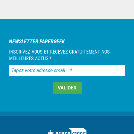
omitted
omitted
page
page
page
page
page
page
page
page
page
page
Barre
latérale
1
NEWSLETTER PAPERGEEK
INSCRIVEZ-VOUS ET RECEVEZ GRATUITEMENT NOS
MEILLEURES ACTUS !
Tapez
votre
adresse
email...
*