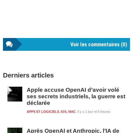
Voir les commentaires (
0
)
Barre
Derniers articles
latérale
1
Apple accuse OpenAI d’avoir volé
ses secrets industriels, la guerre est
déclarée
APPS ET LOGICIELS
,
IOS
,
MAC
Il y a 1 jour et 5 heures
Après OpenAI et Anthropic, l’IA de