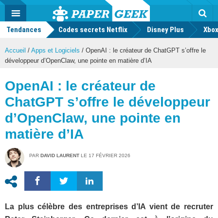
geek
Push
Dark
Facebook
Twitter
Youtube
Notification
MENU
Mode
Actu
geek
Tendances
Codes secrets Netflix
Disney Plus
Rec
Xbox
Accueil
/
Apps et Logiciels
/
OpenAI : le créateur de ChatGPT s’offre le
développeur d’OpenClaw, une pointe en matière d’IA
OpenAI : le créateur de
ChatGPT s’offre le développeur
d’OpenClaw, une pointe en
matière d’IA
PAR
DAVID LAURENT
LE
17 FÉVRIER 2026
La plus célèbre des entreprises d’IA vient de recruter