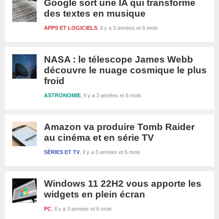
Google sort une IA qui transforme
des textes en musique
APPS ET LOGICIELS
Il y a 3 années et 6 mois
NASA : le télescope James Webb
découvre le nuage cosmique le plus
froid
ASTRONOMIE
Il y a 3 années et 6 mois
Amazon va produire Tomb Raider
au cinéma et en série TV
SÉRIES ET TV
Il y a 3 années et 6 mois
Windows 11 22H2 vous apporte les
widgets en plein écran
PC
Il y a 3 années et 6 mois