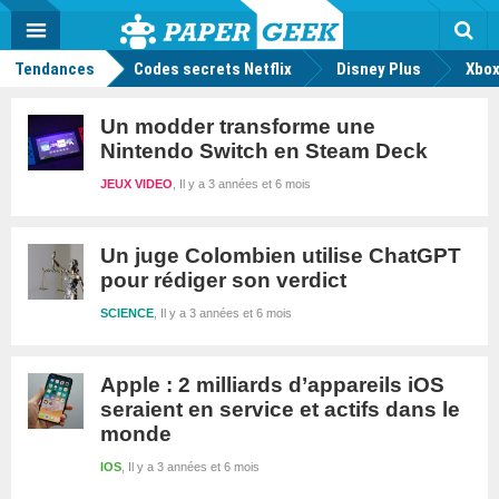
geek
Push
Dark
Facebook
Twitter
Youtube
Notification
MENU
Mode
Actu
geek
Rec
Tendances
Codes secrets Netflix
Disney Plus
Xbox
Un modder transforme une
Nintendo Switch en Steam Deck
JEUX VIDEO
Il y a 3 années et 6 mois
Un juge Colombien utilise ChatGPT
pour rédiger son verdict
SCIENCE
Il y a 3 années et 6 mois
Apple : 2 milliards d’appareils iOS
seraient en service et actifs dans le
monde
IOS
Il y a 3 années et 6 mois