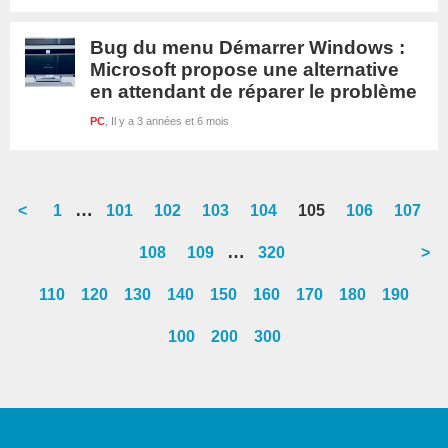
Bug du menu Démarrer Windows :
Microsoft propose une alternative
en attendant de réparer le problème
PC
Il y a 3 années et 6 mois
Interim
…
<
Go
1
Go
101
Go
102
Go
103
Go
104
Go
105
Go
106
Go
107
pages
to
to
to
to
to
to
to
to
Interim
…
Go
108
Go
109
Go
320
>
omitted
page
page
page
page
page
page
page
page
pages
to
to
to
110
120
130
140
150
160
170
180
190
omitted
page
page
page
100
200
300
Barre
latérale
1