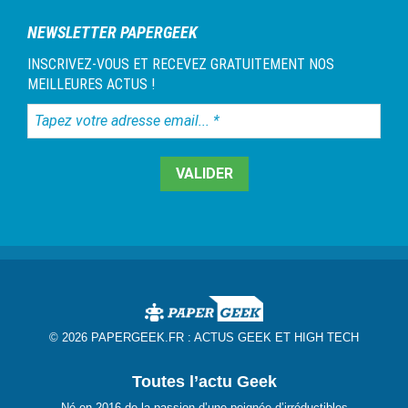
NEWSLETTER PAPERGEEK
INSCRIVEZ-VOUS ET RECEVEZ GRATUITEMENT NOS
MEILLEURES ACTUS !
Tapez
votre
adresse
email...
*
© 2026 PAPERGEEK.FR :
ACTUS GEEK ET HIGH TECH
Toutes l’actu Geek
Né en 2016 de la passion d’une poignée d’irréductibles