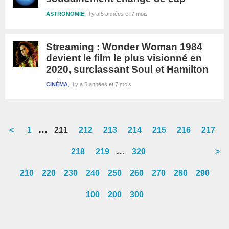
ASTRONOMIE
Il y a 5 années et 7 mois
Streaming : Wonder Woman 1984
devient le film le plus visionné en
2020, surclassant Soul et Hamilton
CINÉMA
Il y a 5 années et 7 mois
Interim
…
<
Go
1
Go
211
Go
212
Go
213
Go
214
Go
215
Go
216
Go
217
pages
to
to
to
to
to
to
to
to
Interim
…
Go
218
Go
219
Go
320
>
omitted
page
page
page
page
page
page
page
page
pages
to
to
to
210
220
230
240
250
260
270
280
290
omitted
page
page
page
100
200
300
Barre