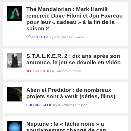
The Mandalorian : Mark Hamill
remercie Dave Filoni et Jon Favreau
pour leur « cadeau » à la fin de la
saison 2
SÉRIES ET TV
Il y a 5 années et 7 mois
S.T.A.L.K.E.R. 2 : dix ans après son
annonce, le jeu se dévoile en vidéo
JEUX VIDEO
Il y a 5 années et 7 mois
Alien et Predator : de nombreux
projets sont à venir (séries, films)
CULTURE GEEK
Il y a 5 années et 7 mois
Neptune : la « tâche noire » a
soudainement changé de cap