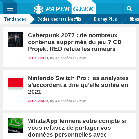
geek
Push
Dark
Facebook
Twitter
Youtube
Notification
MENU
Mode
Actu
geek
Rec
Tendances
Codes secrets Netflix
Disney Plus
Xbox
Cyberpunk 2077 : de nombreux
contenus supprimés du jeu ? CD
Projekt RED réfute les rumeurs
JEUX VIDEO
Il y a 5 années et 7 mois
Nintendo Switch Pro : les analystes
s’accordent à dire qu’elle sortira en
2021
JEUX VIDEO
Il y a 5 années et 7 mois
WhatsApp fermera votre compte si
vous refusez de partager vos
données personnelles avec