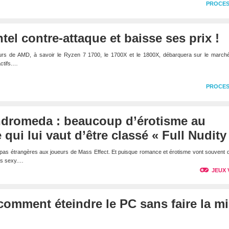
PROCE
tel contre-attaque et baisse ses prix !
rs de AMD, à savoir le Ryzen 7 1700, le 1700X et le 1800X, débarquera sur le march
actifs.…
PROCE
ndromeda : beaucoup d’érotisme au
qui lui vaut d’être classé « Full Nudity
pas étrangères aux joueurs de Mass Effect. Et puisque romance et érotisme vont souvent d
nes sexy.…
JEUX 
omment éteindre le PC sans faire la m