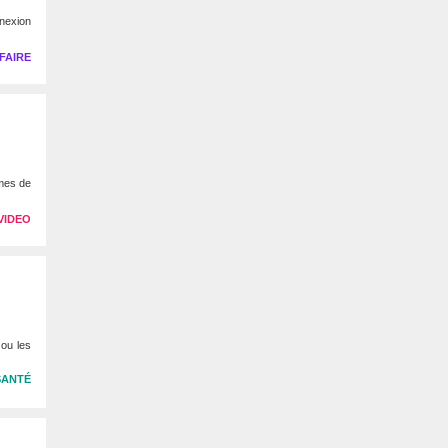
nexion
FAIRE
èmes de
VIDEO
ou les
SANTÉ