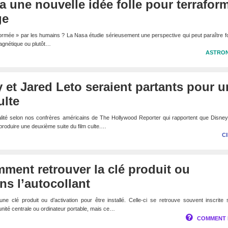
 a une nouvelle idée folle pour terrafor
ge
aformée » par les humains ? La Nasa étudie sérieusement une perspective qui peut paraître fo
agnétique ou plutôt…
ASTRO
y et Jared Leto seraient partants pour 
ulte
éalité selon nos confrères américains de The Hollywood Reporter qui rapportent que Disney
produire une deuxième suite du film culte.…
C
ment retrouver la clé produit ou
ns l’autocollant
e clé produit ou d’activation pour être installé. Celle-ci se retrouve souvent inscrite
 unité centrale ou ordinateur portable, mais ce…
COMMENT 