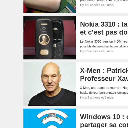
plus facile à réaliser sur le résea
Il y a 9 années et 5 mois
Nokia 3310 : l
et c’est pas d
Le Nokia 3310 version HDM reste 
possible de combiner la nostalgi
Il y a 9 années et 5 mois
X-Men : Patric
Professeur Xav
X-Men, une page se tourne : Hugh 
habits de leur personnage iconique
Il y a 9 années et 5 mois
Windows 10 : 
partager sa co