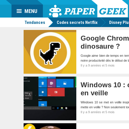
Da
Mo
Actu
MENU
geek
Tendances
Codes secrets Netflix
Disney Pl
Google Chrome 
dinosaure ?
Google aime bien de temps en tem
notre productivité dès le début de 
Il y a 9 années et 5 mois
Windows 10 : 
en veille
Windows 10 se met en veille inop
mette en veille ? Non seulement t
Il y a 9 années et 5 mois