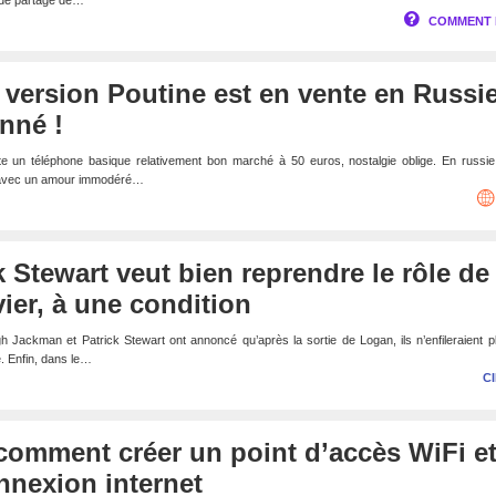
u de partage de…
COMMENT 
a version Poutine est en vente en Russie
onné !
un téléphone basique relativement bon marché à 50 euros, nostalgie oblige. En russie, 
e avec un amour immodéré…
k Stewart veut bien reprendre le rôle de
ier, à une condition
Jackman et Patrick Stewart ont annoncé qu’après la sortie de Logan, ils n’enfileraient p
. Enfin, dans le…
C
comment créer un point d’accès WiFi e
nnexion internet