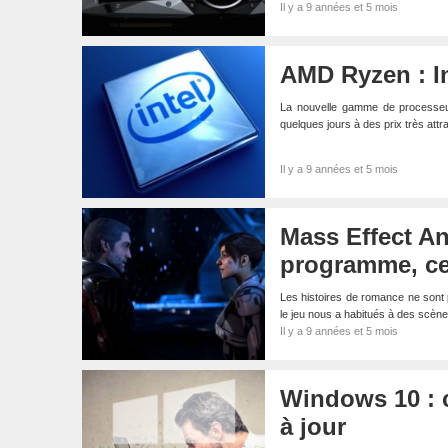
Il y a 9 années et 5 mois
AMD Ryzen : In
La nouvelle gamme de processeu
quelques jours à des prix très attr
Il y a 9 années et 5 mois
Mass Effect A
programme, ce 
Les histoires de romance ne sont 
le jeu nous a habitués à des scè
Il y a 9 années et 5 mois
Windows 10 : c
à jour