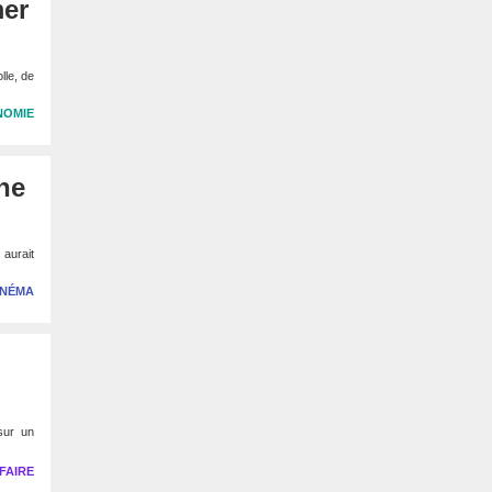
mer
lle, de
NOMIE
une
 aurait
INÉMA
 sur un
FAIRE