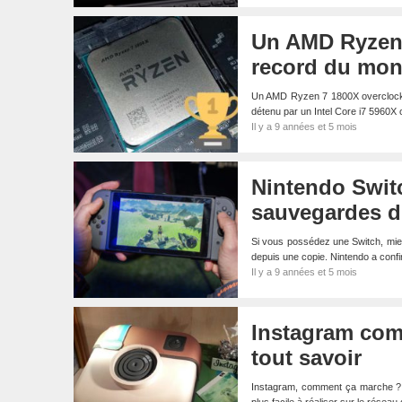
Un AMD Ryzen 
record du mo
Un AMD Ryzen 7 1800X overclocké
détenu par un Intel Core i7 5960
Il y a 9 années et 5 mois
Nintendo Switc
sauvegardes d’
Si vous possédez une Switch, mie
depuis une copie. Nintendo a conf
Il y a 9 années et 5 mois
Instagram com
tout savoir
Instagram, comment ça marche ? R