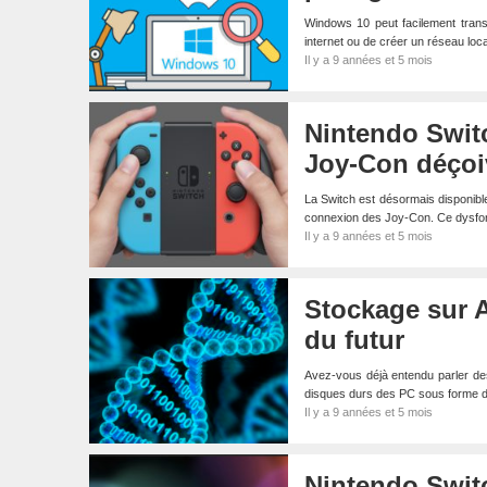
Windows 10 peut facilement trans
internet ou de créer un réseau loc
Il y a 9 années et 5 mois
Nintendo Swit
Joy-Con déçoiv
La Switch est désormais disponible
connexion des Joy-Con. Ce dysfonc
Il y a 9 années et 5 mois
Stockage sur A
du futur
Avez-vous déjà entendu parler de
disques durs des PC sous forme 
Il y a 9 années et 5 mois
Nintendo Switc