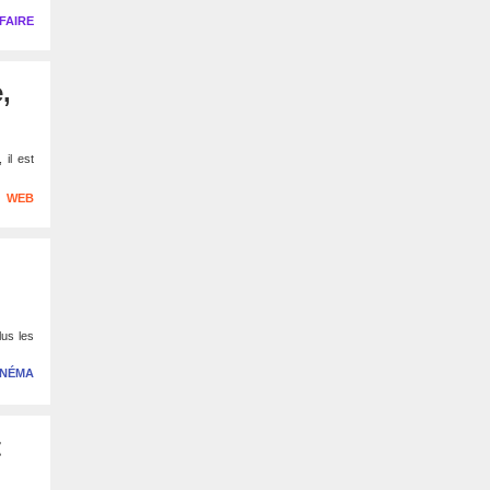
FAIRE
,
il est
WEB
lus les
INÉMA
t