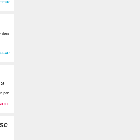
SSEUR
é dans
SSEUR
 »
e pair,
VIDEO
ise