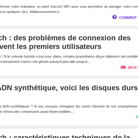
former votre ordinateur en point d’accès WiFi pour vous permettre de partager votre con
al en quelques clics. Malheureusement il…
COMMENT 
ch : des problèmes de connexion des
ent les premiers utilisateurs
 ! Si le console hybride a tout pour plaire, certains propriétaires déçus déplorent des probl
tionnement s’avère vite gênant puisqu’il peut aller jusqu’à…
JEUX 
DN synthétique, voici les disques durs
s ADN synthétiques ? Si non, essayez d’imaginer les cartes mémoire de nos smartphones 
de minuscules composants quasi imperceptibles.…
h : caractéristiques techniques de la