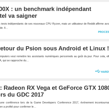
00X : un benchmark indépendant
tel va saigner
tests indépendants de ses nouveaux CPU Ryzen, mais un utilisateur de Reddit affirme avo
de. Il…
PROCE
etour du Psion sous Android et Linux !
mputers veut remettre les assistants numériques personnels au goût du jour. Pour cela, el
DA, qui se rapproche du…
HARD
 : Radeon RX Vega et GeForce GTX 108
ors du GDC 2017
une conférence lors de la Game Developers Conference 2017, événement incontourna
 en a profité pour confirmer le…