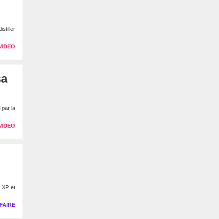
stiller
VIDEO
sa
 par la
VIDEO
 XP et
FAIRE