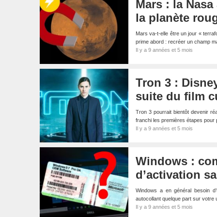
Mars : la Nasa
la planète rou
Mars va-t-elle être un jour « terr
prime abord : recréer un champ m
Il y a 9 années et 5 mois
Tron 3 : Disne
suite du film c
Tron 3 pourrait bientôt devenir r
franchi les premières étapes pour 
Il y a 9 années et 5 mois
Windows : com
d’activation sa
Windows a en général besoin d’un
autocollant quelque part sur votre
Il y a 9 années et 5 mois