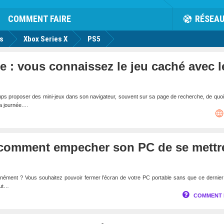
rk
Facebook
Twitter
Youtube
Notification
de
COMMENT FAIRE
RÉSEA
us
Xbox Series X
PS5
: vous connaissez le jeu caché avec l
ps proposer des mini-jeux dans son navigateur, souvent sur sa page de recherche, de quoi
la journée.…
comment empecher son PC de se mettr
inément ? Vous souhaitez pouvoir fermer l’écran de votre PC portable sans que ce dernie
out…
COMMENT 