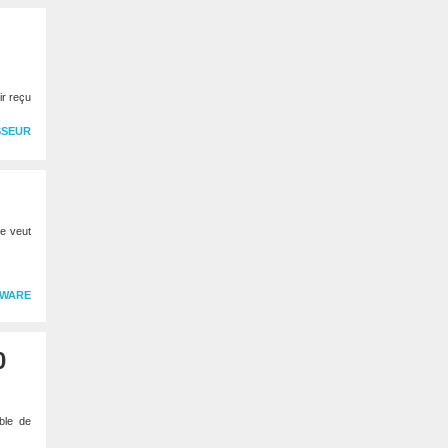
ir reçu
SSEUR
le veut
WARE
0
ble de