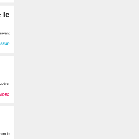
 le
ravant
SSEUR
cupérer
VIDEO
ent le