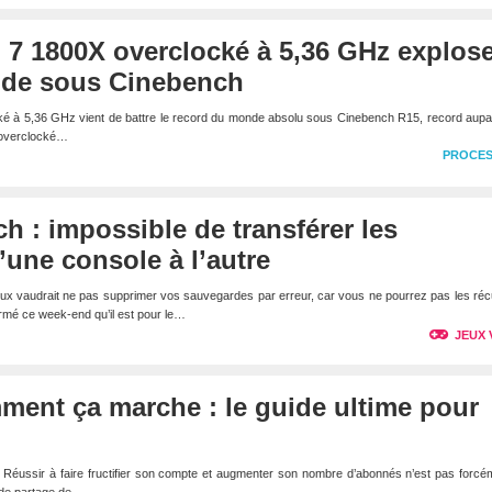
7 1800X overclocké à 5,36 GHz explose
nde sous Cinebench
 à 5,36 GHz vient de battre le record du monde absolu sous Cinebench R15, record aupa
X overclocké…
PROCE
h : impossible de transférer les
une console à l’autre
ux vaudrait ne pas supprimer vos sauvegardes par erreur, car vous ne pourrez pas les ré
irmé ce week-end qu’il est pour le…
JEUX 
ment ça marche : le guide ultime pour
éussir à faire fructifier son compte et augmenter son nombre d’abonnés n’est pas forcém