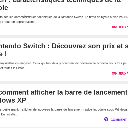
ole
utes les caractéristiques techniques de la Nintendo Switch. La firme de Kyoto a bien voulu di
 qui nous en apprennaient…
JEUX 
intendo Switch : Découvrez son prix et 
e !
 aujourd’hui en magasin. Ceux qui l’ont déjà précommandé devraient la recevoir sous très peu
 et toutes les infos…
JEUX 
comment afficher la barre de lancement
ndows XP
petite manip, afficher de nouveau la barre de lancement rapide introduite sous Windows
 En fait elle…
COMMENT 