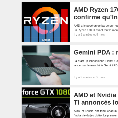
AMD Ryzen 17
confirme qu’In
AMD a imposé un embargo sur les 
un Ryzen 1700X avant tout le mon
Il y a 9 années et 5 mois
Gemini PDA : r
La start-up londonienne Planet Co
lancer sur le marché le Gemini P
Il y a 9 années et 5 mois
AMD et Nvidia
Ti annoncés l
AMD et Nvidia ont tenu chacun 
l’industrie du jeu vidéo. Le premier