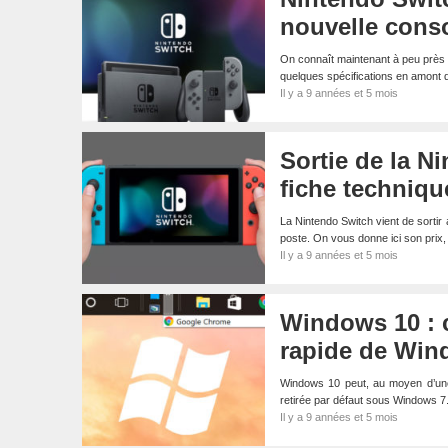
nouvelle cons
On connaît maintenant à peu près to
quelques spécifications en amont
Il y a 9 années et 5 mois
Sortie de la N
fiche techniqu
La Nintendo Switch vient de sortir
poste. On vous donne ici son prix,
Il y a 9 années et 5 mois
Windows 10 : 
rapide de Wi
Windows 10 peut, au moyen d’une 
retirée par défaut sous Windows 7.
Il y a 9 années et 5 mois