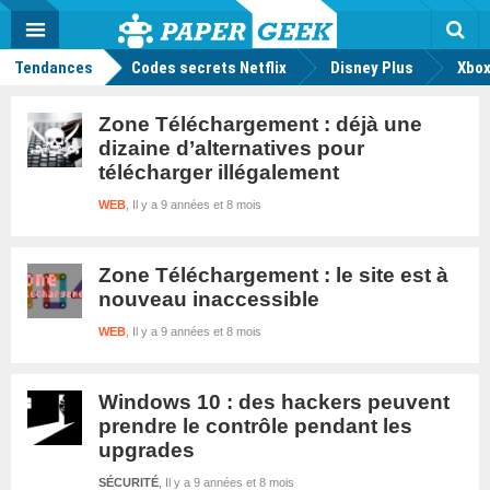
geek
Push
Dark
Facebook
Twitter
Youtube
Notification
MENU
Mode
Actu
geek
Rec
Tendances
Codes secrets Netflix
Disney Plus
Xbox
Zone Téléchargement : déjà une
dizaine d’alternatives pour
télécharger illégalement
WEB
Il y a 9 années et 8 mois
Zone Téléchargement : le site est à
nouveau inaccessible
WEB
Il y a 9 années et 8 mois
Windows 10 : des hackers peuvent
prendre le contrôle pendant les
upgrades
SÉCURITÉ
Il y a 9 années et 8 mois