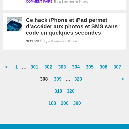
COMMENT FAIRE
Il y a 9 années et 8 mois
Ce hack iPhone et iPad permet
d’accéder aux photos et SMS sans
code en quelques secondes
SÉCURITÉ
Il y a 9 années et 8 mois
Interim
…
<
Go
1
Go
301
Go
302
Go
303
Go
304
Go
305
Go
306
Go
307
pages
to
to
to
to
to
to
to
to
Interim
…
Go
308
Go
309
Go
320
>
omitted
page
page
page
page
page
page
page
page
pages
to
to
to
310
320
omitted
page
page
page
100
200
300
Barre
latérale