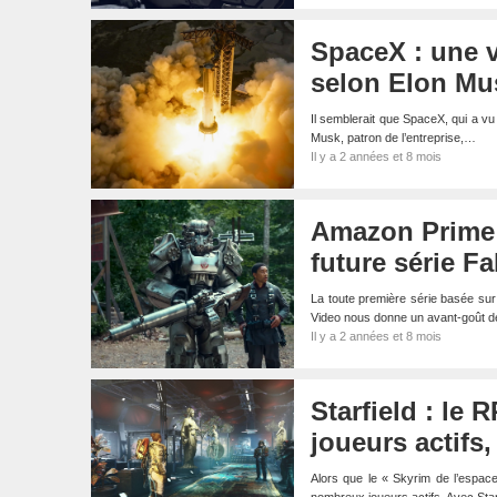
SpaceX : une v
selon Elon Mu
Il semblerait que SpaceX, qui a vu
Musk, patron de l’entreprise,…
Il y a 2 années et 8 mois
Amazon Prime 
future série Fa
La toute première série basée sur 
Video nous donne un avant-goût de
Il y a 2 années et 8 mois
Starfield : le
joueurs actifs
Alors que le « Skyrim de l’espace