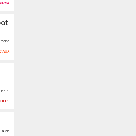
VIDEO
bot
emaine
CIAUX
reprend
CIELS
 la vie