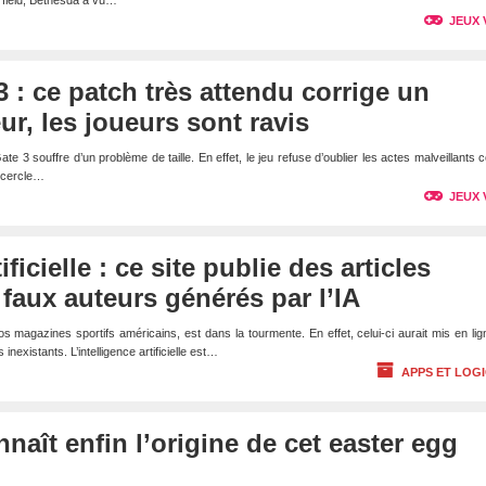
rfield, Bethesda a vu…
JEUX 
3 : ce patch très attendu corrige un
r, les joueurs sont ravis
ate 3 souffre d’un problème de taille. En effet, le jeu refuse d’oublier les actes malveillants
n cercle…
JEUX 
ificielle : ce site publie des articles
 faux auteurs générés par l’IA
ros magazines sportifs américains, est dans la tourmente. En effet, celui-ci aurait mis en li
inexistants. L’intelligence artificielle est…
APPS ET LOGI
nnaît enfin l’origine de cet easter egg