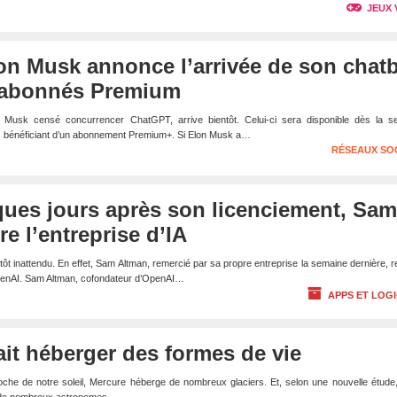
JEUX 
Elon Musk annonce l’arrivée de son chat
 abonnés Premium
 Musk censé concurrencer ChatGPT, arrive bientôt. Celui-ci sera disponible dès la s
urs bénéficiant d’un abonnement Premium+. Si Elon Musk a…
RÉSEAUX SO
ques jours après son licenciement, Sam
e l’entreprise d’IA
utôt inattendu. En effet, Sam Altman, remercié par sa propre entreprise la semaine dernière, 
penAI. Sam Altman, cofondateur d’OpenAI…
APPS ET LOGI
it héberger des formes de vie
roche de notre soleil, Mercure héberge de nombreux glaciers. Et, selon une nouvelle étude,