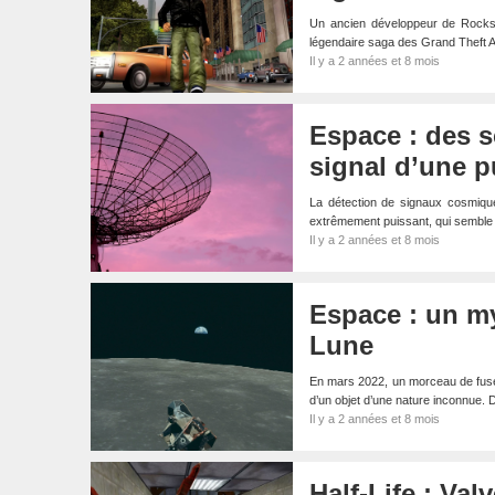
Un ancien développeur de Rocksta
légendaire saga des Grand Theft A
Il y a 2 années et 8 mois
Espace : des s
signal d’une 
La détection de signaux cosmiqu
extrêmement puissant, qui semble
Il y a 2 années et 8 mois
Espace : un my
Lune
En mars 2022, un morceau de fusée
d’un objet d’une nature inconnue.
Il y a 2 années et 8 mois
Half-Life : Va