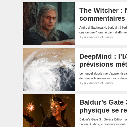
The Witcher : 
commentaires 
Andrzej Sapkowski, écrivain à l’ori
cas ce que l’homme vient d’affirm
Il y a 2 années et 8 mois
DeepMind : l’I
prévisions mé
Le nouvel algorithme d’apprentiss
de prévoir la météo en moins d’un
Il y a 2 années et 8 mois
Baldur’s Gate 3
physique se re
Baldur’s Gate 3 : Deluxe Edition s
Larian Studios, le développement 