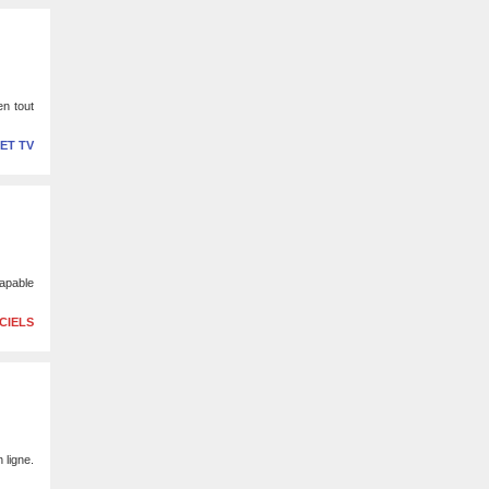
en tout
 ET TV
capable
CIELS
 ligne.