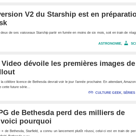
ersion V2 du Starship est en préparati
sk
 deux de ses vaisseaux Starship partir en fumée en moins de six mois, soit en train de réagi
ASTRONOMIE
,
SC
Video dévoile les premières images de 
llout
la célèbre licence de Bethesda devrait voir le jour l’année prochaine. En attendant, Amazo
 cette future série…
CULTURE GEEK
,
SÉRIES
 RPG de Bethesda perd des milliers de
, voici pourquoi
 » de Bethesda, Starfield, a connu un lancement plutôt réussi, celui-ci est en train de pe