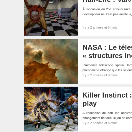
À l’occasion du 25e anniversaire
développeur ne s’est pas arrêté l
Il y a 2 années et 8 mois
NASA : Le tél
« structures i
L’immense télescope spatial Ja
phénomène étrange que les scient
Il y a 2 années et 8 mois
Killer Instinct
play
À l’occasion de son 10ᵉ annivers
changement de taille, le jeu de co
Il y a 2 années et 8 mois