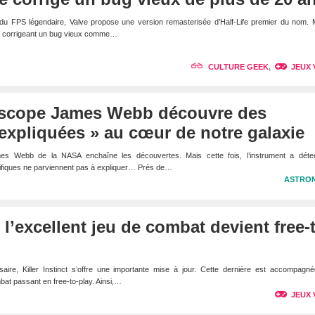
 du FPS légendaire, Valve propose une version remasterisée d’Half-Life premier du nom. 
à, corrigeant un bug vieux comme…
CULTURE GEEK
,
JEUX 
escope James Webb découvre des
nexpliquées » au cœur de notre galaxie
mes Webb de la NASA enchaîne les découvertes. Mais cette fois, l’instrument a déte
ifiques ne parviennent pas à expliquer… Près de…
ASTRO
 : l’excellent jeu de combat devient free-
aire, Killer Instinct s’offre une importante mise à jour. Cette dernière est accompagné
mbat passant en free-to-play. Ainsi,…
JEUX 