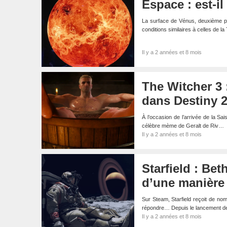
Espace : est-i
La surface de Vénus, deuxième pla
conditions similaires à celles de l
Il y a 2 années et 8 mois
The Witcher 3 :
dans Destiny 
À l’occasion de l’arrivée de la Sa
célèbre mème de Geralt de Riv…
Il y a 2 années et 8 mois
Starfield : Be
d’une manière
Sur Steam, Starfield reçoit de no
répondre… Depuis le lancement de 
Il y a 2 années et 8 mois