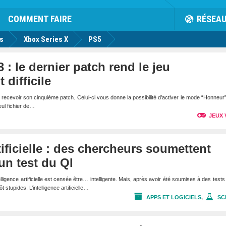
rk
Facebook
Twitter
Youtube
Notification
de
COMMENT FAIRE
RÉSEA
us
Xbox Series X
PS5
 : le dernier patch rend le jeu
 difficile
recevoir son cinquième patch. Celui-ci vous donne la possibilité d’activer le mode “Honneur
eul fichier de…
JEUX 
tificielle : des chercheurs soumettent
un test du QI
igence artificielle est censée être… intelligente. Mais, après avoir été soumises à des tests
ôt stupides. L’intelligence artificielle…
APPS ET LOGICIELS
,
SC