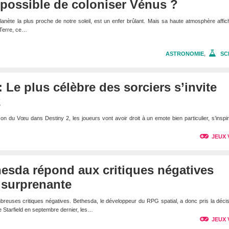
l possible de coloniser Vénus ?
nète la plus proche de notre soleil, est un enfer brûlant. Mais sa haute atmosphère affi
a Terre, ce…
ASTRONOMIE
,
SC
 Le plus célèbre des sorciers s’invite
2
ison du Vœu dans Destiny 2, les joueurs vont avoir droit à un emote bien particulier, s’inspi
JEUX 
thesda répond aux critiques négatives
 surprenante
mbreuses critiques négatives. Bethesda, le développeur du RPG spatial, a donc pris la déci
Starfield en septembre dernier, les…
JEUX 