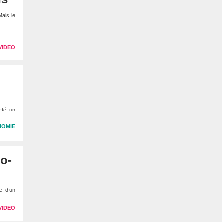
Mais le
VIDEO
cté un
NOMIE
to-
e d’un
VIDEO