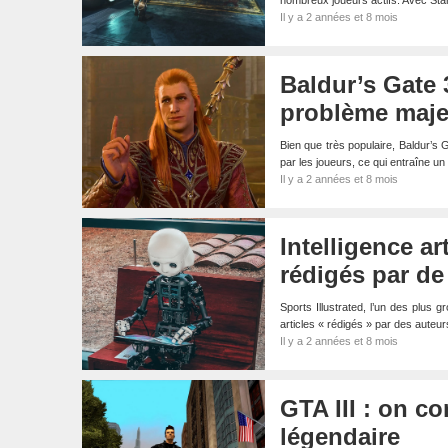
nombreux joueurs actifs. Avec Sta
Il y a 2 années et 8 mois
Baldur’s Gate 
problème majeu
Bien que très populaire, Baldur’s G
par les joueurs, ce qui entraîne u
Il y a 2 années et 8 mois
Intelligence art
rédigés par de
Sports Illustrated, l’un des plus g
articles « rédigés » par des auteurs 
Il y a 2 années et 8 mois
GTA III : on co
légendaire