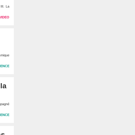
II. La
VIDEO
smique
IENCE
la
ompagné
IENCE
ns