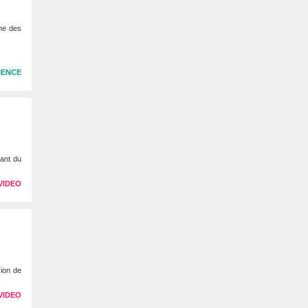
che des
IENCE
rant du
VIDEO
sion de
VIDEO