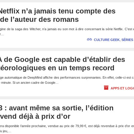
Netflix n’a jamais tenu compte des
de l’auteur des romans
gine de la saga des Witcher, n’a jamais eu son mot à dire concernant la série Netflix. C’est 
er…
CULTURE GEEK
,
SÉRIES
A de Google est capable d’établir des
téorologiques en un temps record
age automatique de DeepMind affiche des performances surprenantes. En effet, celle-ci est 
e minute. Si un ancien cadre de Google…
APPS ET LOGI
 : avant même sa sortie, l’édition
vend déjà à prix d’or
era disponible l’année prochaine, vendue au prix de 79,99 €, est déjà revendue à prix d’or en
du jeu,…