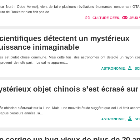
r North, Obbe Vermeij, vient de faire plusieurs révélations étonnantes concernant GTA I
uto de Rockstar n’en finit pas de…
CULTURE GEEK
,
JEUX 
cientifiques détectent un mystérieux
puissance inimaginable
es est plutôt chose commune. Mais cette fois, des astronomes ont détecté un rayon co
 provenir de nulle part… Le calme apparent…
ASTRONOMIE
,
SC
stérieux objet chinois s’est écrasé sur 
 chinoise s’écrasait sur la Lune. Mais, une nouvelle étude suggère que celui-ci était acc
 Depuis plusieurs années, la…
ASTRONOMIE
,
SC
lve corrige un bug vieux de plus de 20 a