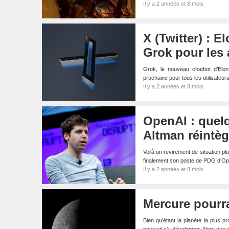
Il y a 2 années et 8 mois
X (Twitter) : 
Grok pour les
Grok, le nouveau chatbot d’Elon
prochaine pour tous les utilisate
Il y a 2 années et 8 mois
OpenAI : quel
Altman réintègr
Voilà un revirement de situation pl
finalement son poste de PDG d’O
Il y a 2 années et 8 mois
Mercure pourra
Bien qu’étant la planète la plus p