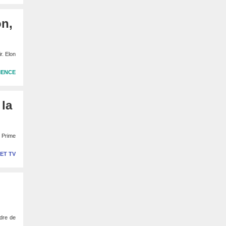
on,
r. Elon
IENCE
la
n Prime
 ET TV
rdre de