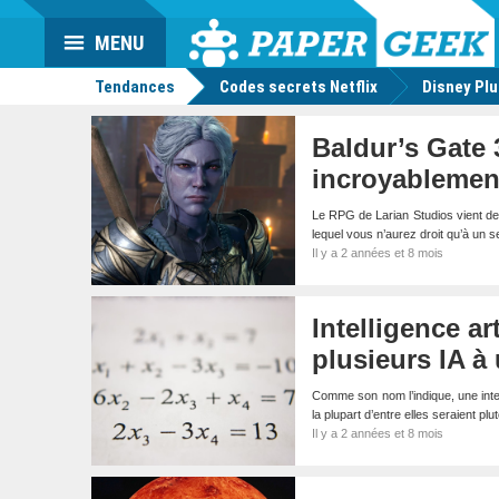
Da
Mo
Actu
MENU
geek
Tendances
Codes secrets Netflix
Disney Pl
Baldur’s Gate 3
incroyablement
Le RPG de Larian Studios vient de 
lequel vous n’aurez droit qu’à un s
Il y a 2 années et 8 mois
Intelligence ar
plusieurs IA à 
Comme son nom l’indique, une intell
la plupart d’entre elles seraient plut
Il y a 2 années et 8 mois