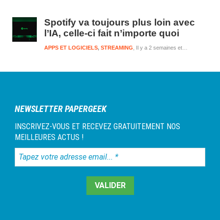
Spotify va toujours plus loin avec
l’IA, celle-ci fait n’importe quoi
APPS ET LOGICIELS
,
STREAMING
Il y a 2 semaines et 3 jours
NEWSLETTER PAPERGEEK
INSCRIVEZ-VOUS ET RECEVEZ GRATUITEMENT NOS
MEILLEURES ACTUS !
Tapez
votre
adresse
email...
*