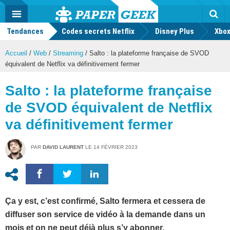
geek
Push
Dark
Facebook
Twitter
Youtube
Notification
MENU
Mode
Actu
geek
Tendances
Codes secrets Netflix
Disney Plus
Rec
Xbox
Accueil
/
Web
/
Streaming
/
Salto : la plateforme française de SVOD
équivalent de Netflix va définitivement fermer
Salto : la plateforme française
de SVOD équivalent de Netflix
va définitivement fermer
PAR
DAVID LAURENT
LE
14 FÉVRIER 2023
Ça y est, c’est confirmé, Salto fermera et cessera de
diffuser son service de vidéo à la demande dans un
mois et on ne peut déjà plus s’y abonner.