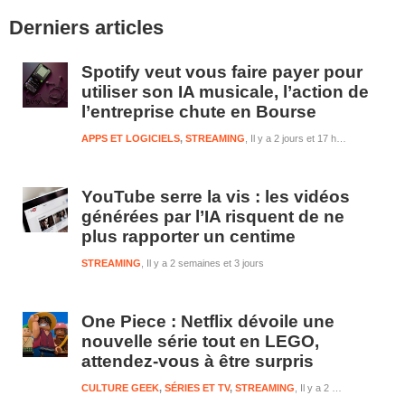
Barre
Derniers articles
latérale
1
Spotify veut vous faire payer pour
utiliser son IA musicale, l’action de
l’entreprise chute en Bourse
APPS ET LOGICIELS
,
STREAMING
Il y a 2 jours et 17 heures
YouTube serre la vis : les vidéos
générées par l’IA risquent de ne
plus rapporter un centime
STREAMING
Il y a 2 semaines et 3 jours
One Piece : Netflix dévoile une
nouvelle série tout en LEGO,
attendez-vous à être surpris
CULTURE GEEK
,
SÉRIES ET TV
,
STREAMING
Il y a 2 semaines et 3 jours