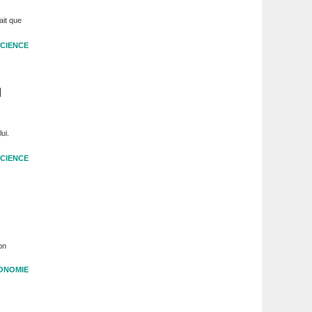
ait que
CIENCE
u
ui.
CIENCE
on
ONOMIE