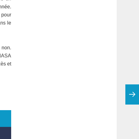
année.
 pour
ns le
 non.
 NASA
cès et