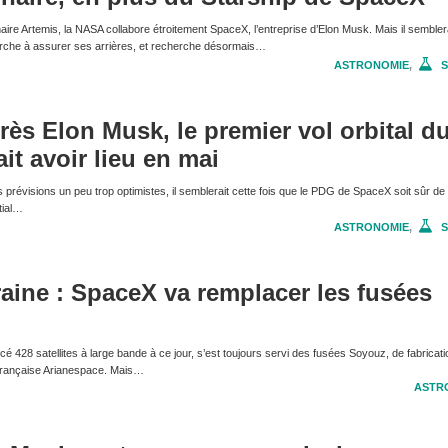
re Artemis, la NASA collabore étroitement SpaceX, l’entreprise d’Elon Musk. Mais il sembler
erche à assurer ses arrières, et recherche désormais…
ASTRONOMIE
,
S
rès Elon Musk, le premier vol orbital d
it avoir lieu en mai
prévisions un peu trop optimistes, il semblerait cette fois que le PDG de SpaceX soit sûr de l
tial…
ASTRONOMIE
,
S
aine : SpaceX va remplacer les fusées
é 428 satellites à large bande à ce jour, s’est toujours servi des fusées Soyouz, de fabricati
é française Arianespace. Mais…
ASTR