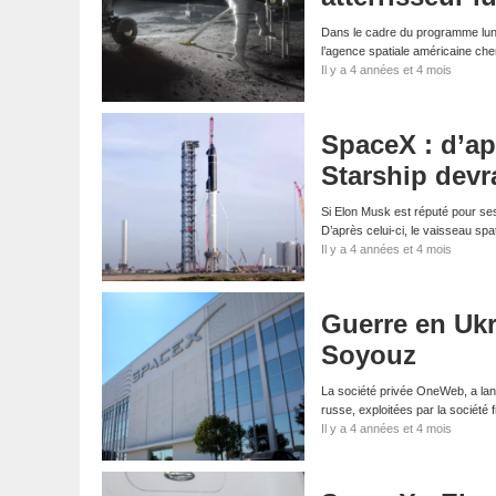
Dans le cadre du programme lunai
l’agence spatiale américaine ch
Il y a 4 années et 4 mois
SpaceX : d’ap
Starship devra
Si Elon Musk est réputé pour ses 
D’après celui-ci, le vaisseau spa
Il y a 4 années et 4 mois
Guerre en Ukr
Soyouz
La société privée OneWeb, a lanc
russe, exploitées par la sociét
Il y a 4 années et 4 mois