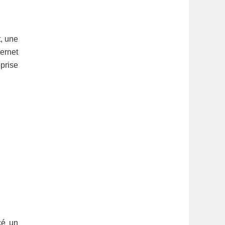
, une
ternet
prise
cé un