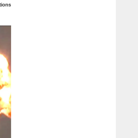
latérale
tions
1