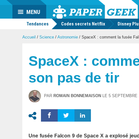
Actu
MENU
geek
Tendances
Codes secrets Netflix
Disney Pl
Accueil
/
Science
/
Astronomie
/
SpaceX : comment la fusée Falc
SpaceX : commen
son pas de tir
PAR
ROMAIN BONNEMAISON
LE
5 SEPTEMBRE 
Une fusée Falcon 9 de Space X a explosé jeudi