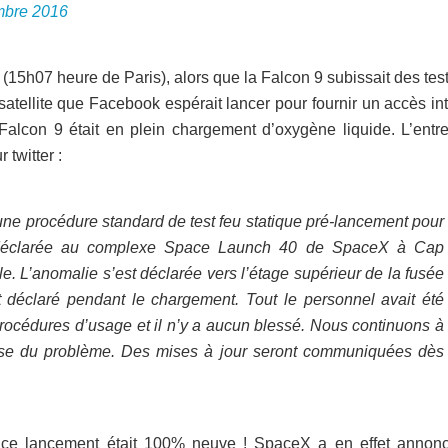
mbre 2016
15h07 heure de Paris), alors que la Falcon 9 subissait des test
 satellite que Facebook espérait lancer pour fournir un accès in
alcon 9 était en plein chargement d’oxygène liquide. L’entre
twitter :
ne procédure standard de test feu statique pré-lancement pour
 déclarée au complexe Space Launch 40 de SpaceX à Cap
le. L’anomalie s’est déclarée vers l’étage supérieur de la fusée
t déclaré pendant le chargement. Tout le personnel avait été
rocédures d’usage et il n’y a aucun blessé. Nous continuons à
ause du problème. Des mises à jour seront communiquées dès
ur ce lancement était 100% neuve ! SpaceX a en effet annon