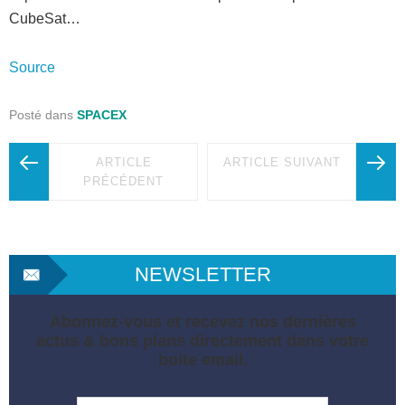
CubeSat…
Source
Posté dans
SPACEX
ARTICLE
ARTICLE SUIVANT
PRÉCÉDENT
NEWSLETTER
Abonnez-vous et recevez nos dernières
actus & bons plans directement dans votre
boite email.