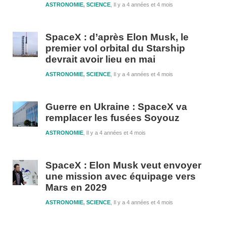
ASTRONOMIE
,
SCIENCE
Il y a 4 années et 4 mois
SpaceX : d’après Elon Musk, le
premier vol orbital du Starship
devrait avoir lieu en mai
ASTRONOMIE
,
SCIENCE
Il y a 4 années et 4 mois
Guerre en Ukraine : SpaceX va
remplacer les fusées Soyouz
ASTRONOMIE
Il y a 4 années et 4 mois
SpaceX : Elon Musk veut envoyer
une mission avec équipage vers
Mars en 2029
ASTRONOMIE
,
SCIENCE
Il y a 4 années et 4 mois