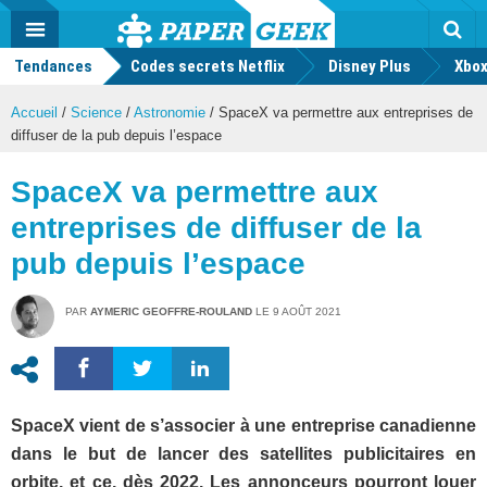
geek
Push
Dark
Facebook
Twitter
Youtube
Notification
MENU
Mode
Actu
geek
Tendances
Codes secrets Netflix
Disney Plus
Rec
Xbox
Accueil
/
Science
/
Astronomie
/
SpaceX va permettre aux entreprises de
diffuser de la pub depuis l’espace
SpaceX va permettre aux
entreprises de diffuser de la
pub depuis l’espace
PAR
AYMERIC GEOFFRE-ROULAND
LE
9 AOÛT 2021
SpaceX vient de s’associer à une entreprise canadienne
dans le but de lancer des satellites publicitaires en
orbite, et ce, dès 2022. Les annonceurs pourront louer