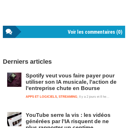
Voir les commentaires (
0
)
Barre
Derniers articles
latérale
1
Spotify veut vous faire payer pour
utiliser son IA musicale, l’action de
l’entreprise chute en Bourse
APPS ET LOGICIELS
,
STREAMING
Il y a 2 jours et 8 heures
YouTube serre la vis : les vidéos
générées par l’IA risquent de ne
plus rapporter un centime