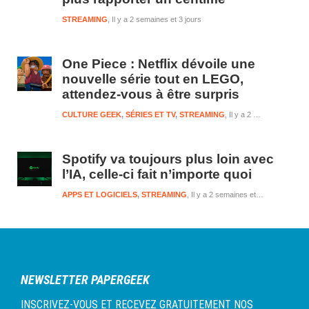
STREAMING
Il y a 2 semaines et 3 jours
One Piece : Netflix dévoile une
nouvelle série tout en LEGO,
attendez-vous à être surpris
CULTURE GEEK
,
SÉRIES ET TV
,
STREAMING
Il y a 2 semaines et 3 jours
Spotify va toujours plus loin avec
l’IA, celle-ci fait n’importe quoi
APPS ET LOGICIELS
,
STREAMING
Il y a 2 semaines et 3 jours
NEWSLETTER PAPERGEEK
INSCRIVEZ-VOUS ET RECEVEZ GRATUITEMENT NOS