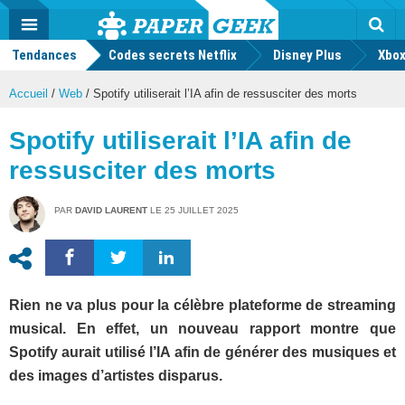
geek
Push
Dark
Facebook
Twitter
Youtube
Notification
MENU
Mode
Actu
geek
Tendances
Codes secrets Netflix
Disney Plus
Rec
Xbox
Accueil
/
Web
/
Spotify utiliserait l’IA afin de ressusciter des morts
Spotify utiliserait l’IA afin de
ressusciter des morts
PAR
DAVID LAURENT
LE
25 JUILLET 2025
Rien ne va plus pour la célèbre plateforme de streaming
musical. En effet, un nouveau rapport montre que
Spotify aurait utilisé l’IA afin de générer des musiques et
des images d’artistes disparus.