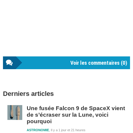
Voir les commentaires (
0
)
Barre
Derniers articles
latérale
1
Une fusée Falcon 9 de SpaceX vient
de s’écraser sur la Lune, voici
pourquoi
ASTRONOMIE
Il y a 1 jour et 21 heures