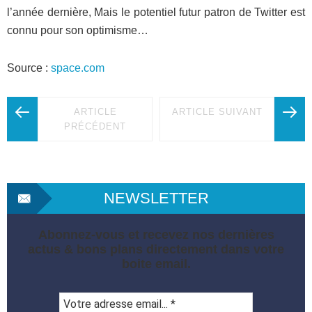
l’année dernière, Mais le potentiel futur patron de Twitter est
connu pour son optimisme…
Source :
space.com
ARTICLE
ARTICLE SUIVANT
PRÉCÉDENT
NEWSLETTER
Abonnez-vous et recevez nos dernières
actus & bons plans directement dans votre
boite email.
Votre