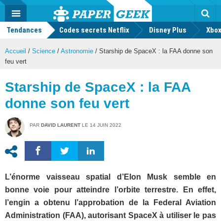
geek
Push
Dark
Facebook
Twitter
Youtube
Notification
MENU
Mode
Actu
geek
Tendances
Codes secrets Netflix
Disney Plus
Rec
Xbox
Accueil
/
Science
/
Astronomie
/
Starship de SpaceX : la FAA donne son
feu vert
Starship de SpaceX : la FAA
donne son feu vert
PAR
DAVID LAURENT
LE
14 JUIN 2022
L’énorme vaisseau spatial d’Elon Musk semble en
bonne voie pour atteindre l’orbite terrestre. En effet,
l’engin a obtenu l’approbation de la Federal Aviation
Administration (FAA), autorisant SpaceX à utiliser le pas