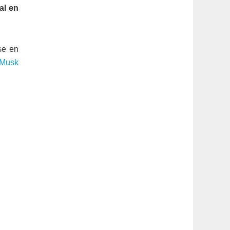
latérale
al en
1
se en
 Musk