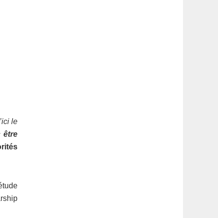
ici le
 être
rités
étude
rship