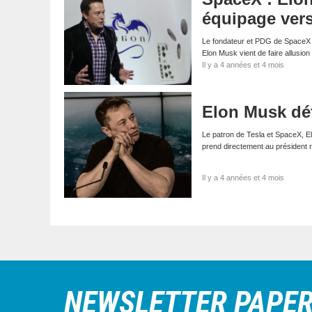
équipage ver
Le fondateur et PDG de SpaceX e
Elon Musk vient de faire allusio
Il y a 4 années et 4 mois
Elon Musk déf
Le patron de Tesla et SpaceX, Elo
prend directement au président 
Il y a 4 années et 4 mois
NEWSLETTER PAPE