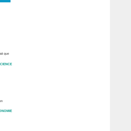
ait que
CIENCE
on
ONOMIE