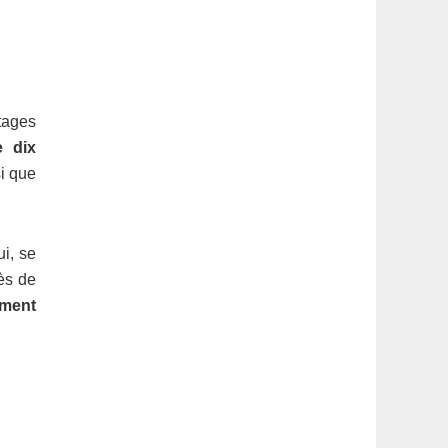
tages
e dix
si que
ui, se
rès de
ement