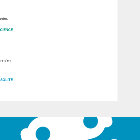
eter,
CIENCE
ire s’en
NSOLITE