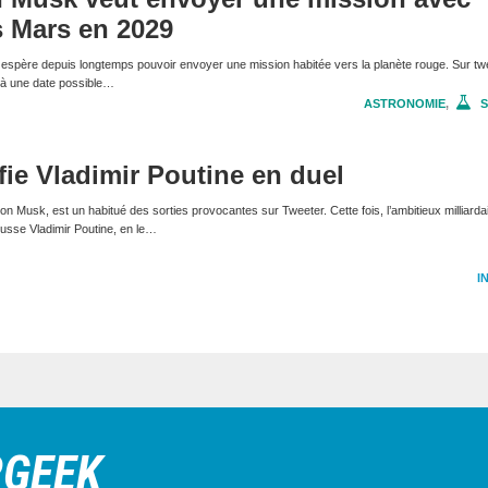
s Mars en 2029
spère depuis longtemps pouvoir envoyer une mission habitée vers la planète rouge. Sur twe
n à une date possible…
ASTRONOMIE
,
S
ie Vladimir Poutine en duel
n Musk, est un habitué des sorties provocantes sur Tweeter. Cette fois, l’ambitieux milliarda
russe Vladimir Poutine, en le…
I
RGEEK