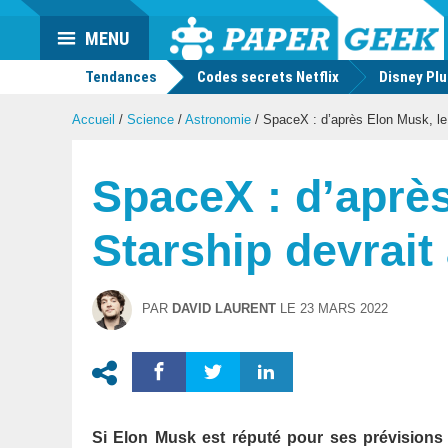
Actu
MENU
geek
Tendances
Codes secrets Netflix
Disney Pl
Accueil
/
Science
/
Astronomie
/
SpaceX : d’après Elon Musk, le p
SpaceX : d’après
Starship devrait 
PAR
DAVID LAURENT
LE
23 MARS 2022
Si Elon Musk est réputé pour ses prévisions 