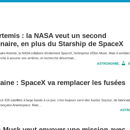
temis : la NASA veut un second
lunaire, en plus du Starship de SpaceX
re Artemis, la NASA collabore étroitement SpaceX, l’entreprise d’Elon Musk. Mais il sembler
erche à assurer ses arrières, et recherche désormais…
ASTRONOMIE
,
S
aine : SpaceX va remplacer les fusées
é 428 satellites à large bande à ce jour, s’est toujours servi des fusées Soyouz, de fabricati
é française Arianespace. Mais…
ASTR
n Musk veut envoyer une mission avec