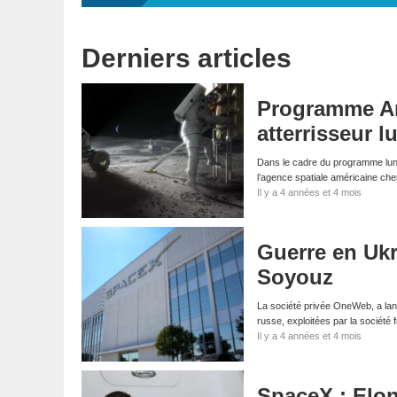
Derniers articles
Programme Ar
atterrisseur 
Dans le cadre du programme lunai
l’agence spatiale américaine ch
Il y a 4 années et 4 mois
Guerre en Ukr
Soyouz
La société privée OneWeb, a lanc
russe, exploitées par la sociét
Il y a 4 années et 4 mois
SpaceX : Elo