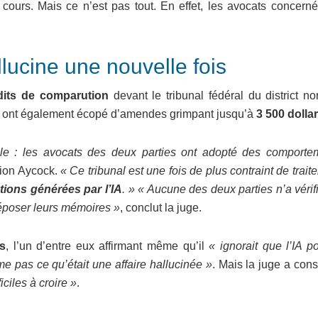
 cours. Mais ce n’est pas tout. En effet, les avocats concerné
allucine une nouvelle fois
rdits de comparution
devant le tribunal fédéral du district n
rs ont également écopé d’amendes grimpant jusqu’à
3 500 dollar
elle : les avocats des deux parties ont adopté des comporte
rion Aycock.
« Ce tribunal est une fois de plus contraint de trait
tions générées par l’IA
. »
« Aucune des deux parties n’a vérif
déposer leurs mémoires »
, conclut la juge.
s
, l’un d’entre eux affirmant même qu’il
« ignorait que l’IA p
ême pas ce qu’était une affaire hallucinée »
. Mais la juge a con
ficiles à croire »
.