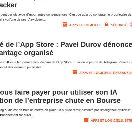
hacker
 peut parfois avoir d’importantes conséquences. C’est ce qu’a pu constater le propriétaire de
 a vu l’une de ses IA exploiter…
APPS ET LOGICIELS
,
SÉCURITÉ
,
ré de l’App Store : Pavel Durov dénonc
antage organisé
 chiffrée a temporairement disparu de l’App Store. Et selon le patron de Telegram, Pavel Du
aurait délibérément publié des…
APPS ET LOGICIELS
,
RÉSEAUX S
ous faire payer pour utiliser son IA
ction de l’entreprise chute en Bourse
 audio est en train de mettre en place un outil de remix alimenté par l’intelligence artificielle
as franchement rassurer…
APPS ET LOGICIELS
,
STR