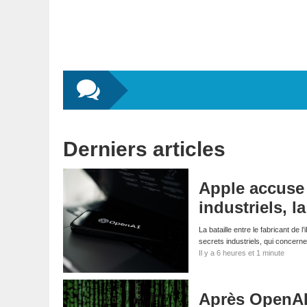
Derniers articles
Apple accuse 
industriels, l
La bataille entre le fabricant de
secrets industriels, qui concern
Il y a 6 heures et 1 minute
Après OpenAI 