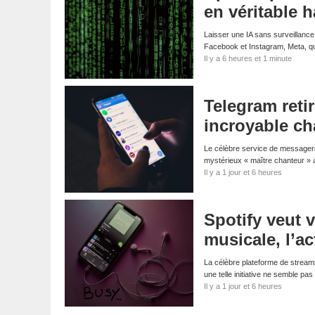
en véritable 
Laisser une IA sans surveillance
Facebook et Instagram, Meta, qui
Il y a 6 heures et 1 minute
Telegram reti
incroyable ch
Le célèbre service de messagerie
mystérieux « maître chanteur » 
Il y a 1 jour et 6 heures
Spotify veut v
musicale, l’a
La célèbre plateforme de streaming
une telle initiative ne semble p
Il y a 1 jour et 6 heures