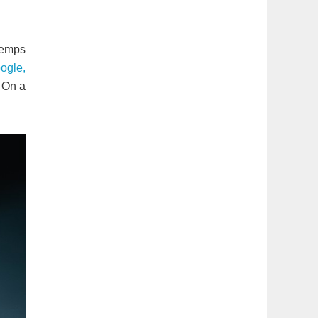
latérale
1
 temps
oogle,
. On a