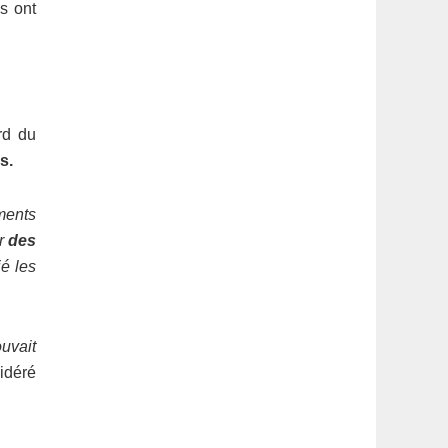
s ont
ord du
s.
ments
er
des
ié les
ouvait
sidéré