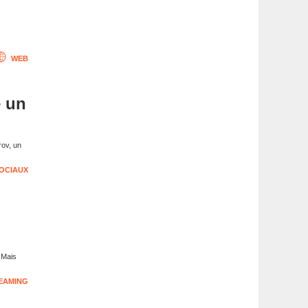
WEB
e un
rov, un
OCIAUX
. Mais
EAMING