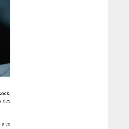
cock
,
ts des
e à ce