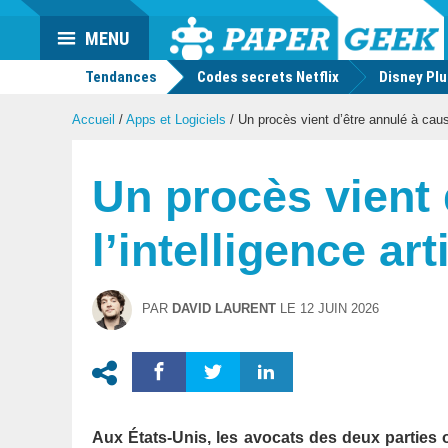
Actu
MENU
geek
Tendances
Codes secrets Netflix
Disney Pl
Accueil
/
Apps et Logiciels
/
Un procès vient d’être annulé à cause 
Un procès vient 
l’intelligence art
PAR
DAVID LAURENT
LE
12 JUIN 2026
Aux États-Unis, les avocats des deux parties on