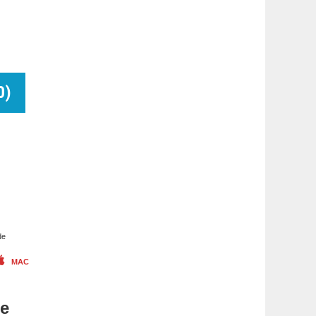
0
)
de
MAC
me