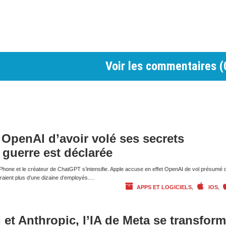
Voir les commentaires (
OpenAI d’avoir volé ses secrets
a guerre est déclarée
 l’iPhone et le créateur de ChatGPT s’intensifie. Apple accuse en effet OpenAI de vol présumé 
eraient plus d’une dizaine d’employés.…
APPS ET LOGICIELS
,
IOS
,
et Anthropic, l’IA de Meta se transfor