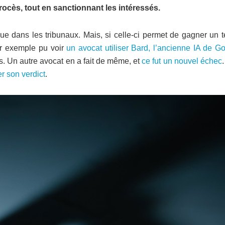
ocès, tout en sanctionnant les intéressés.
jusque dans les tribunaux. Mais, si celle-ci permet de gagner un
par exemple pu voir
un avocat utiliser Bard, l’ancienne IA de G
res. Un autre avocat en a fait de même, et
ce fut un nouvel échec
r son verdict
.