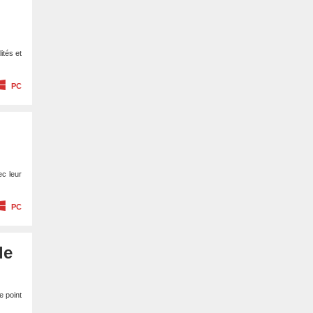
ités et
PC
ec leur
PC
de
e point