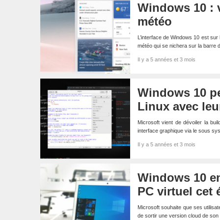
Windows 10 : v
météo
L’interface de Windows 10 est sur l
météo qui se nichera sur la barre
Il y a 5 années et 3 mois
Windows 10 pe
Linux avec leu
Microsoft vient de dévoiler la b
interface graphique via le sous 
Il y a 5 années et 3 mois
Windows 10 en 
PC virtuel cet 
Microsoft souhaite que ses utilisa
de sortir une version cloud de so