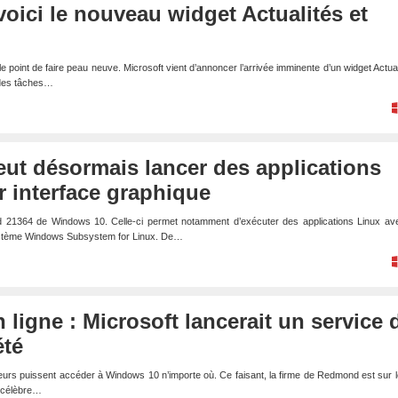
oici le nouveau widget Actualités et
e point de faire peau neuve. Microsoft vient d’annoncer l’arrivée imminente d’un widget Actual
 des tâches…
ut désormais lancer des applications
r interface graphique
uild 21364 de Windows 10. Celle-ci permet notamment d’exécuter des applications Linux av
système Windows Subsystem for Linux. De…
ligne : Microsoft lancerait un service 
été
teurs puissent accéder à Windows 10 n’importe où. Ce faisant, la firme de Redmond est sur l
n célèbre…