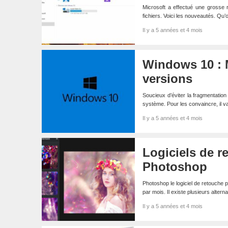
Microsoft a effectué une grosse 
fichiers. Voici les nouveautés. Qu
Il y a 5 années et 4 mois
Windows 10 : M
versions
Soucieux d’éviter la fragmentatio
système. Pour les convaincre, il v
Il y a 5 années et 4 mois
Logiciels de re
Photoshop
Photoshop le logiciel de retouche 
par mois. Il existe plusieurs altern
Il y a 5 années et 4 mois