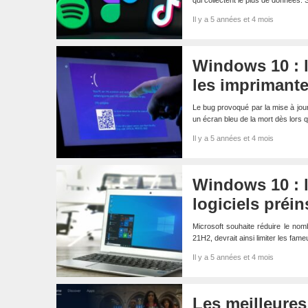
qui collectent le plus de données.
Il y a 5 années et 4 mois
Windows 10 : l
les imprimante
Le bug provoqué par la mise à jou
un écran bleu de la mort dès lors q
Il y a 5 années et 4 mois
Windows 10 : 
logiciels préin
Microsoft souhaite réduire le nom
21H2, devrait ainsi limiter les fam
Il y a 5 années et 4 mois
Les meilleures