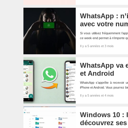
WhatsApp : n’
avec votre nu
Si vous utilisez fréquemment l’app
ce week-end permet à n’importe 
Il y a 5 années et 3 mois
WhatsApp va en
et Android
WhatsApp s’apprête à recevoir une
iPhone et Android. Vous pourrez bi
Il y a 5 années et 4 mois
Windows 10 : l
découvrez ses