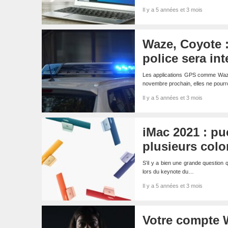
Il y a 5 années et 3 mois
Waze, Coyote :
police sera in
Les applications GPS comme Waze o
novembre prochain, elles ne pourr
Il y a 5 années et 3 mois
iMac 2021 : pu
plusieurs color
S’il y a bien une grande question 
lors du keynote du…
Il y a 5 années et 3 mois
Votre compte W