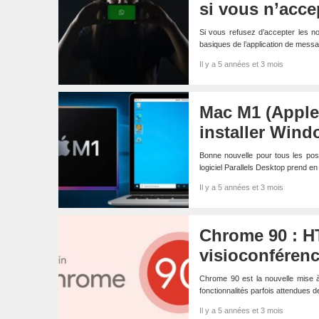
si vous n’acce
Si vous refusez d’accepter les no
basiques de l’application de messag
Il y a 5 années et 3 mois
Mac M1 (Apple
installer Win
Bonne nouvelle pour tous les pos
logiciel Parallels Desktop prend 
Il y a 5 années et 3 mois
Chrome 90 : H
visioconférenc
Chrome 90 est la nouvelle mise 
fonctionnalités parfois attendues d
Il y a 5 années et 3 mois