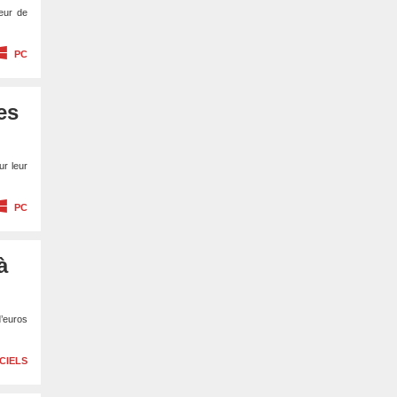
eur de
PC
es
ur leur
PC
à
d’euros
CIELS