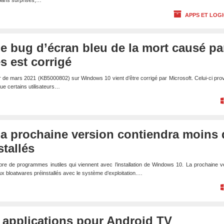
 Sans surprises,…
APPS ET LOGI
e bug d’écran bleu de la mort causé pa
s est corrigé
r de mars 2021 (KB5000802) sur Windows 10 vient d’être corrigé par Microsoft. Celui-ci pro
ue certains utilisateurs…
la prochaine version contiendra moins 
stallés
bre de programmes inutiles qui viennent avec l’installation de Windows 10. La prochaine v
eux bloatwares préinstallés avec le système d’exploitation.…
 applications pour Android TV