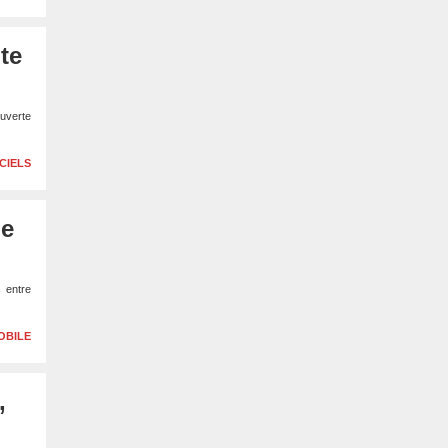
te
ouverte
CIELS
ne
s entre
OBILE
,