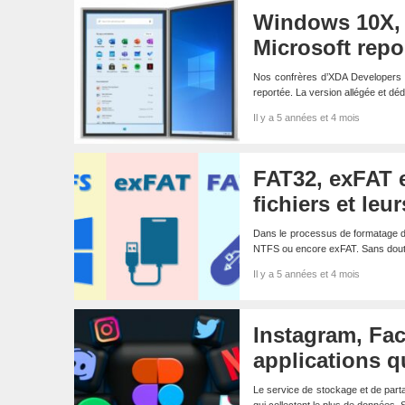
Windows 10X, c
Microsoft repo
Nos confrères d’XDA Developers e
reportée. La version allégée et d
Il y a 5 années et 4 mois
FAT32, exFAT 
fichiers et leu
Dans le processus de formatage d’
NTFS ou encore exFAT. Sans do
Il y a 5 années et 4 mois
Instagram, Fac
applications q
Le service de stockage et de part