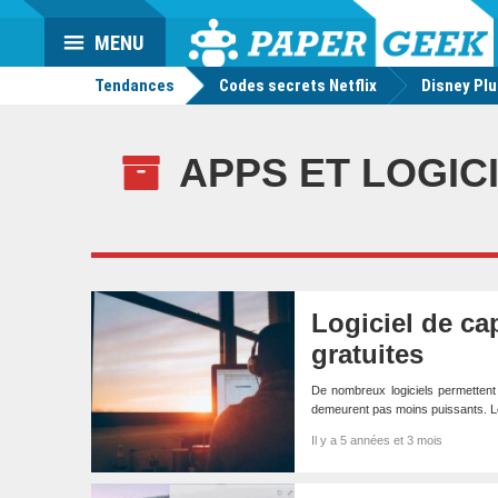
Da
Mo
Actu
MENU
geek
Tendances
Codes secrets Netflix
Disney Pl
APPS ET LOGIC
Logiciel de ca
gratuites
De nombreux logiciels permettent 
demeurent pas moins puissants. L
Il y a 5 années et 3 mois