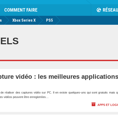
rk
Facebook
Twitter
Youtube
Notification
de
COMMENT FAIRE
RÉSEA
us
Xbox Series X
PS5
IELS
pture vidéo : les meilleures application
de réaliser des captures vidéo sur PC. Il en existe quelques-uns qui sont gratuits mais q
es vidéos peuvent être enregistrées…
APPS ET LOGI