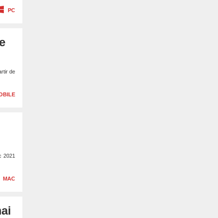
PC
e
rtir de
OBILE
ac 2021
MAC
ai