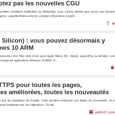
ptez pas les nouvelles CGU
uvelles conditions d’utilisation de WhatsApp, vous n’aurez bientôt plus accès aux fonction
erie. Laquelle limitera ainsi les comptes réfractaires à partir…
M
 Silicon) : vous pouvez désormais y
dows 10 ARM
sesseurs d’un Mac doté d’une puce Apple Silicon M1. Depuis aujourd’hui, la dernière ver
en charge les applications Windows 10 ARM. Si…
TTPS pour toutes les pages,
es améliorées, toutes les nouveautés
à jour du navigateur de Google. Cette dernière embarque une flopée de nouveautés, en p
epuis longtemps par ses utilisateurs. On fait…
APPS ET LOGI