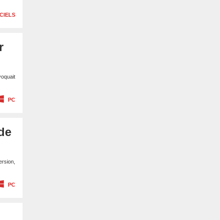
CIELS
r
voquait
PC
de
ersion,
PC