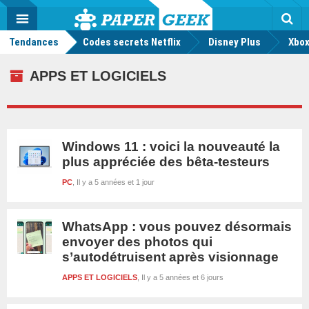
geek
Push
Dark
Facebook
Twitter
Youtube
Notification
MENU
Mode
Actu
geek
Tendances
Codes secrets Netflix
Disney Plus
Rec
Xbox
APPS ET LOGICIELS
Windows 11 : voici la nouveauté la
plus appréciée des bêta-testeurs
PC
Il y a 5 années et 1 jour
WhatsApp : vous pouvez désormais
envoyer des photos qui
s’autodétruisent après visionnage
APPS ET LOGICIELS
Il y a 5 années et 6 jours