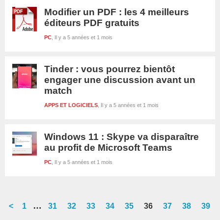
Modifier un PDF : les 4 meilleurs
éditeurs PDF gratuits
PC
Il y a 5 années et 1 mois
Tinder : vous pourrez bientôt
engager une discussion avant un
match
APPS ET LOGICIELS
Il y a 5 années et 1 mois
Windows 11 : Skype va disparaître
au profit de Microsoft Teams
PC
Il y a 5 années et 1 mois
Interim
…
<
Go
1
Go
31
Go
32
Go
33
Go
34
Go
35
Go
36
Go
37
Go
38
Go
39
pages
to
to
to
to
to
to
to
to
to
to