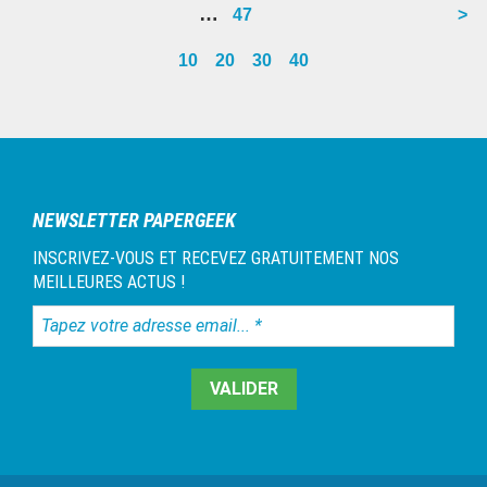
Interim
…
Go
47
>
omitted
page
page
page
page
page
page
page
page
page
page
pages
to
10
20
30
40
omitted
page
Barre
latérale
1
NEWSLETTER PAPERGEEK
INSCRIVEZ-VOUS ET RECEVEZ GRATUITEMENT NOS
MEILLEURES ACTUS !
Tapez
votre
adresse
email...
*