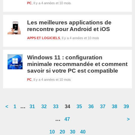
PC
Il y a 4 années et 10 mois
Les meilleures applications de
rencontre pour Android et iOS
APPS ET LOGICIELS
Il y a 4 années et 10 mois
Windows 11 : configuration
minimale recommandée et comment
savoir si votre PC est compatible
PC
Il y a 4 années et 10 mois
Interim
…
<
Go
1
Go
31
Go
32
Go
33
Go
34
Go
35
Go
36
Go
37
Go
38
Go
39
pages
to
to
to
to
to
to
to
to
to
to
Interim
…
Go
47
>
omitted
page
page
page
page
page
page
page
page
page
page
pages
to
10
20
30
40
omitted
page