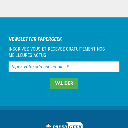
Barre
latérale
1
NEWSLETTER PAPERGEEK
INSCRIVEZ-VOUS ET RECEVEZ GRATUITEMENT NOS
MEILLEURES ACTUS !
Tapez
votre
adresse
email...
*