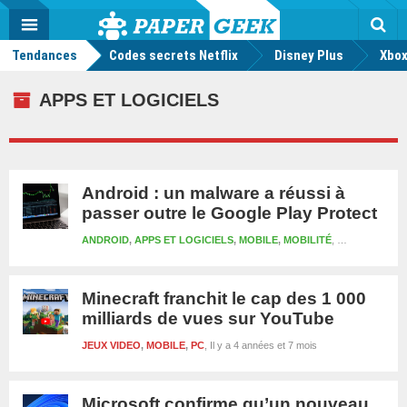
geek
Push
Dark
Facebook
Twitter
Youtube
Notification
MENU
Mode
Actu
geek
Tendances
Codes secrets Netflix
Disney Plus
Rec
Xbox
APPS ET LOGICIELS
Android : un malware a réussi à
passer outre le Google Play Protect
ANDROID
,
APPS ET LOGICIELS
,
MOBILE
,
MOBILITÉ
Il y a 4 années 
Minecraft franchit le cap des 1 000
milliards de vues sur YouTube
JEUX VIDEO
,
MOBILE
,
PC
Il y a 4 années et 7 mois
Microsoft confirme qu’un nouveau