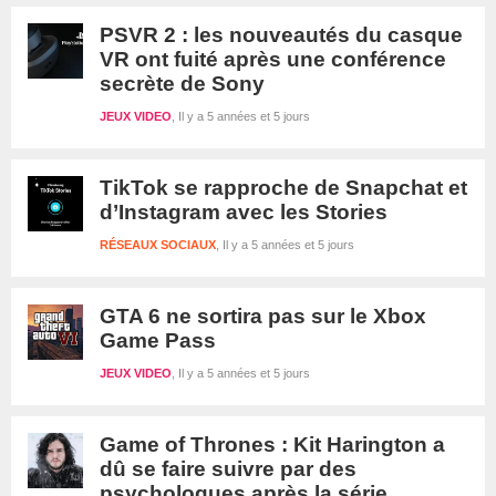
PSVR 2 : les nouveautés du casque
VR ont fuité après une conférence
secrète de Sony
JEUX VIDEO
Il y a 5 années et 5 jours
TikTok se rapproche de Snapchat et
d’Instagram avec les Stories
RÉSEAUX SOCIAUX
Il y a 5 années et 5 jours
GTA 6 ne sortira pas sur le Xbox
Game Pass
JEUX VIDEO
Il y a 5 années et 5 jours
Game of Thrones : Kit Harington a
dû se faire suivre par des
psychologues après la série