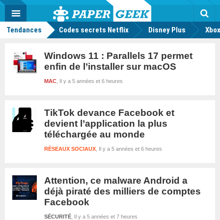
geek
Push
Dark
Facebook
Twitter
Youtube
Notification
MENU
Mode
Actu
geek
Tendances
Codes secrets Netflix
Disney Plus
Rec
Xbox
Windows 11 : Parallels 17 permet
enfin de l’installer sur macOS
MAC
Il y a 5 années et 6 heures
TikTok devance Facebook et
devient l’application la plus
téléchargée au monde
RÉSEAUX SOCIAUX
Il y a 5 années et 6 heures
Attention, ce malware Android a
déjà piraté des milliers de comptes
Facebook
SÉCURITÉ
Il y a 5 années et 7 heures