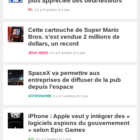
plus appréciée des bêta-testeurs
PC
Il y a 5 années et 1 jour
Cette cartouche de Super Mario
Bros. s’est vendue 2 millions de
dollars, un record
JEUX VIDEO
Il y a 5 années et 1 jour
SpaceX va permettre aux
entreprises de diffuser de la pub
depuis l’espace
ASTRONOMIE
Il y a 5 années et 1 jour
iPhone : Apple veut y intégrer des «
logiciels espions du gouvernement
» selon Epic Games
IOS
Il y a 5 années et 1 jour