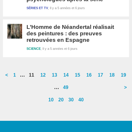
SÉRIES ET TV
Il y a 5 années et 6 jours
L’Homme de Néandertal réalisait
des peintures : des preuves
retrouvées en Espagne
SCIENCE
Il y a 5 années et 6 jours
Interim
…
<
Go
1
Go
11
Go
12
Go
13
Go
14
Go
15
Go
16
Go
17
Go
18
Go
19
pages
to
to
to
to
to
to
to
to
to
to
Interim
…
Go
49
>
omitted
page
page
page
page
page
page
page
page
page
page
pages
to
10
20
30
40
omitted
page
Barre
latérale
1