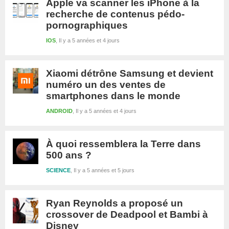
Apple va scanner les iPhone à la
recherche de contenus pédo-
pornographiques
IOS
Il y a 5 années et 4 jours
Xiaomi détrône Samsung et devient
numéro un des ventes de
smartphones dans le monde
ANDROID
Il y a 5 années et 4 jours
À quoi ressemblera la Terre dans
500 ans ?
SCIENCE
Il y a 5 années et 5 jours
Ryan Reynolds a proposé un
crossover de Deadpool et Bambi à
Disney