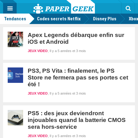
geek
Push
Dark
Facebook
Twitter
Youtube
Notification
MENU
Mode
Actu
geek
Tendances
Codes secrets Netflix
Disney Plus
Rec
Xbox
Apex Legends débarque enfin sur
iOS et Android
JEUX VIDEO
Il y a 5 années et 3 mois
PS3, PS Vita : finalement, le PS
Store ne fermera pas ses portes cet
été !
JEUX VIDEO
Il y a 5 années et 3 mois
PS5 : des jeux deviendront
injouables quand la batterie CMOS
sera hors-service
JEUX VIDEO
Il y a 5 années et 3 mois