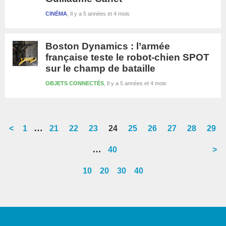
CINÉMA
Il y a 5 années et 4 mois
Boston Dynamics : l’armée
française teste le robot-chien SPOT
sur le champ de bataille
OBJETS CONNECTÉS
Il y a 5 années et 4 mois
Interim
…
<
Go
1
Go
21
Go
22
Go
23
Go
24
Go
25
Go
26
Go
27
Go
28
Go
29
pages
to
to
to
to
to
to
to
to
to
to
Interim
…
Go
40
>
omitted
page
page
page
page
page
page
page
page
page
page
pages
to
10
20
30
40
omitted
page
Barre
latérale
1