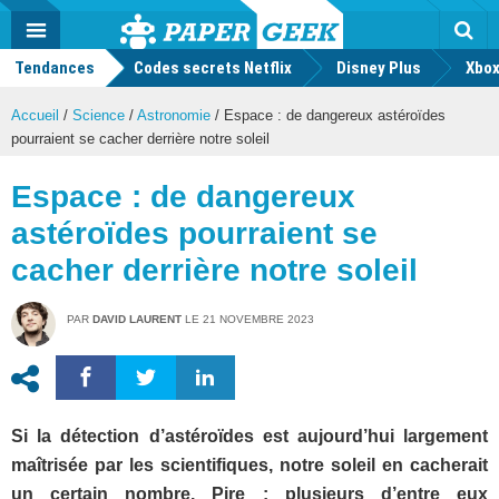
geek
Push
Dark
Facebook
Twitter
Youtube
Notification
MENU
Mode
Actu
geek
Tendances
Codes secrets Netflix
Disney Plus
Rec
Xbox
Accueil
/
Science
/
Astronomie
/
Espace : de dangereux astéroïdes
pourraient se cacher derrière notre soleil
Espace : de dangereux
astéroïdes pourraient se
cacher derrière notre soleil
PAR
DAVID LAURENT
LE
21 NOVEMBRE 2023
Si la détection d’astéroïdes est aujourd’hui largement
maîtrisée par les scientifiques, notre soleil en cacherait
un certain nombre. Pire : plusieurs d’entre eux