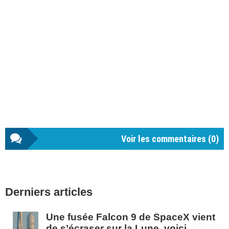
Voir les commentaires (
0
)
Barre
Derniers articles
latérale
1
Une fusée Falcon 9 de SpaceX vient
de s’écraser sur la Lune, voici