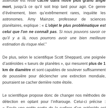
astéroïde est resté
caché dans notre plus grand angle
mort
, jusqu’à ce qu’il soit trop tard pour agir. Ce genre
d’événement, bien qu’extrêmement rares, inquiète les
astronomes. Amy Mainzer, professeur de sciences
planétaires, explique : «
L’objet le plus problématique est
celui que l’on ne connaît pas
. Si nous pouvons savoir ce
qu’il y a là, nous pourrons avoir une bien meilleure
estimation du risque réel
.”
De plus, selon le scientifique Scott Sheppard, une poignée
d’astéroïdes « tueurs de planètes », qui mesurent
plus de 1
km de diamètre
et sont capables de soulever suffisamment
de poussière pour déclencher une extinction mondiale,
pourraient se cacher derrière notre étoile.
Le scientifique propose donc de changer nos méthodes de
détection en optant pour l’infrarouge. Celui-ci précise :
«
Seule une petite partie de la surface d’un astéroïde est