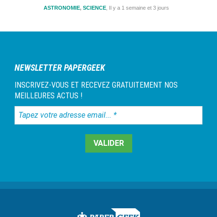
ASTRONOMIE
,
SCIENCE
Il y a 1 semaine et 3 jours
NEWSLETTER PAPERGEEK
INSCRIVEZ-VOUS ET RECEVEZ GRATUITEMENT NOS
MEILLEURES ACTUS !
Tapez
votre
adresse
email...
*