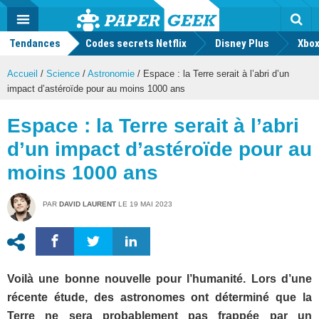
geek
Push
Dark
Facebook
Twitter
Youtube
Notification
MENU
Mode
Actu
geek
Tendances
Codes secrets Netflix
Disney Plus
Rec
Xbox
Accueil
/
Science
/
Astronomie
/
Espace : la Terre serait à l’abri d’un
impact d’astéroïde pour au moins 1000 ans
Espace : la Terre serait à l’abri
d’un impact d’astéroïde pour au
moins 1000 ans
PAR
DAVID LAURENT
LE
19 MAI 2023
Voilà une bonne nouvelle pour l’humanité. Lors d’une
récente étude, des astronomes ont déterminé que la
Terre ne sera probablement pas frappée par un