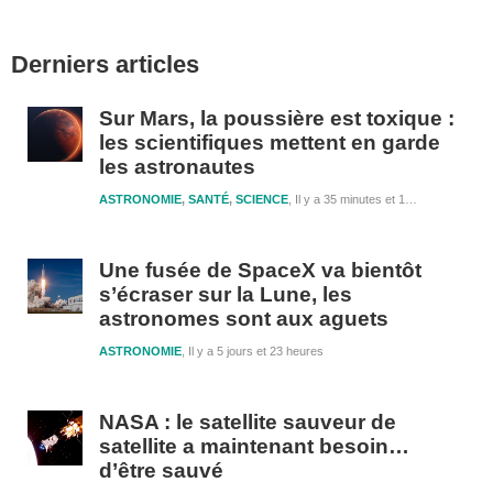
Barre
Derniers articles
latérale
1
Sur Mars, la poussière est toxique :
les scientifiques mettent en garde
les astronautes
ASTRONOMIE
,
SANTÉ
,
SCIENCE
Il y a 35 minutes et 10 secondes
Une fusée de SpaceX va bientôt
s’écraser sur la Lune, les
astronomes sont aux aguets
ASTRONOMIE
Il y a 5 jours et 23 heures
NASA : le satellite sauveur de
satellite a maintenant besoin…
d’être sauvé