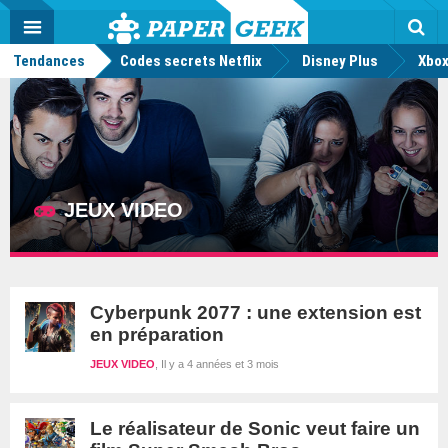
geek
Push
Dark
Facebook
Twitter
Youtube
Notification
MENU
Mode
Actu
geek
Tendances
Codes secrets Netflix
Disney Plus
Rec
Xbox
JEUX VIDEO
Cyberpunk 2077 : une extension est
en préparation
JEUX VIDEO
Il y a 4 années et 3 mois
Le réalisateur de Sonic veut faire un