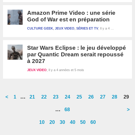
Amazon Prime Video : une série
God of War est en préparation
CULTURE GEEK
,
JEUX VIDEO
,
SÉRIES ET TV
Il y a 4 années et 5 mois
Star Wars Eclipse : le jeu développé
par Quantic Dream serait repoussé
à 2027
JEUX VIDEO
Il y a 4 années et 5 mois
Interim
…
<
Go
1
Go
21
Go
22
Go
23
Go
24
Go
25
Go
26
Go
27
Go
28
Go
29
pages
to
to
to
to
to
to
to
to
to
to
Interim
…
Go
68
>
omitted
page
page
page
page
page
page
page
page
page
page
pages
to
10
20
30
40
50
60
omitted
page