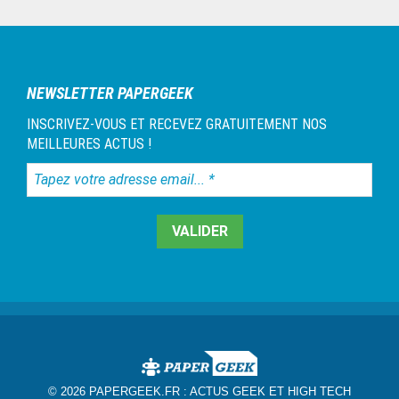
Barre
latérale
1
NEWSLETTER PAPERGEEK
INSCRIVEZ-VOUS ET RECEVEZ GRATUITEMENT NOS
MEILLEURES ACTUS !
Tapez
votre
adresse
email...
*
© 2026 PAPERGEEK.FR :
ACTUS GEEK ET HIGH TECH