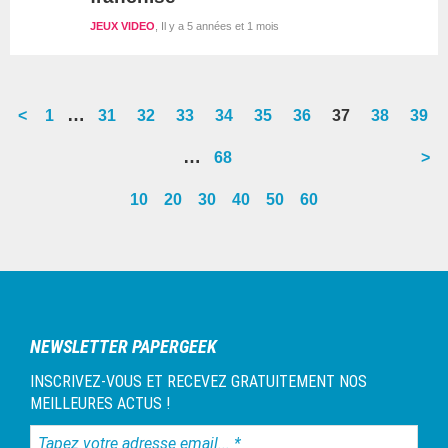
JEUX VIDEO
Il y a 5 années et 1 mois
Interim
…
<
Go
1
Go
31
Go
32
Go
33
Go
34
Go
35
Go
36
Go
37
Go
38
Go
39
pages
to
to
to
to
to
to
to
to
to
to
Interim
…
Go
68
>
omitted
page
page
page
page
page
page
page
page
page
page
pages
to
10
20
30
40
50
60
omitted
page
Barre
latérale
1
NEWSLETTER PAPERGEEK
INSCRIVEZ-VOUS ET RECEVEZ GRATUITEMENT NOS
MEILLEURES ACTUS !
Tapez